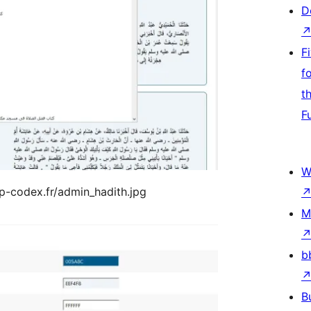
D
F
f
t
F
W
gp-codex.fr/admin_hadith.jpg
M
b
B