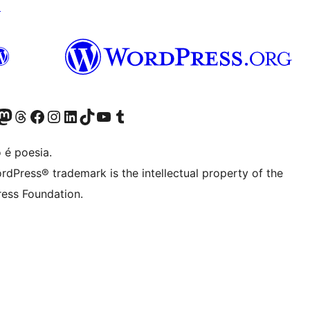
↗
(antigo Twitter)
r Bluesky account
sit our Mastodon account
Visit our Threads account
Visite a nossa página do Facebook
Visite a nossa conta no Instagram
Visite a nossa conta no LinkedIn
Visit our TikTok account
Visit our YouTube channel
Visit our Tumblr account
 é poesia.
rdPress® trademark is the intellectual property of the
ess Foundation.