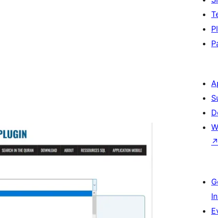
T
P
P
A
S
D
W
G
I
E