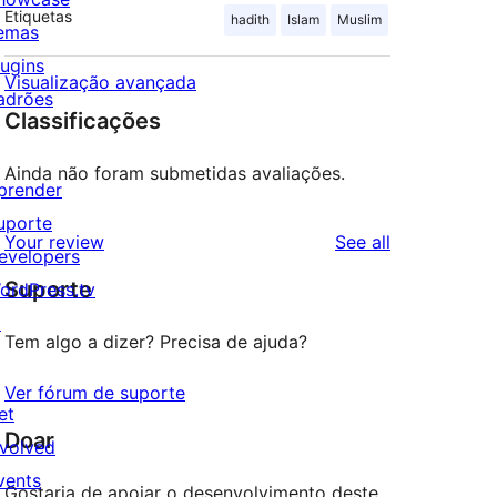
Etiquetas
hadith
Islam
Muslim
emas
lugins
Visualização avançada
adrões
Classificações
Ainda não foram submetidas avaliações.
prender
uporte
reviews
Your review
See all
evelopers
Suporte
ordPress.tv
↗
Tem algo a dizer? Precisa de ajuda?
Ver fórum de suporte
et
Doar
nvolved
vents
Gostaria de apoiar o desenvolvimento deste