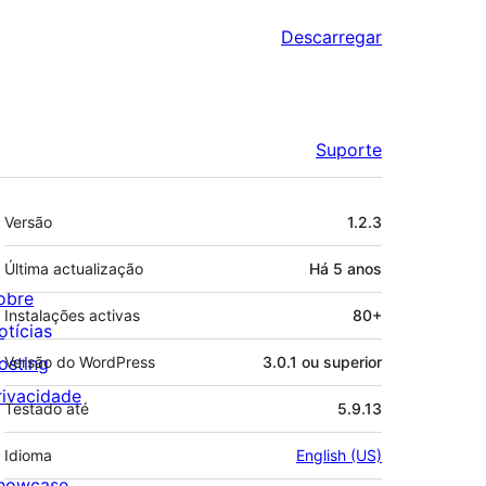
Descarregar
Suporte
Metadados
Versão
1.2.3
Última actualização
Há
5 anos
obre
Instalações activas
80+
otícias
osting
Versão do WordPress
3.0.1 ou superior
rivacidade
Testado até
5.9.13
Idioma
English (US)
howcase