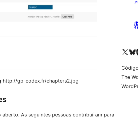
Visite a nossa conta X 
Visit ou
Vi
Código
The Wo
g http://gp-codex.fr/chapters2.jpg
WordPr
es
o aberto. As seguintes pessoas contribuíram para