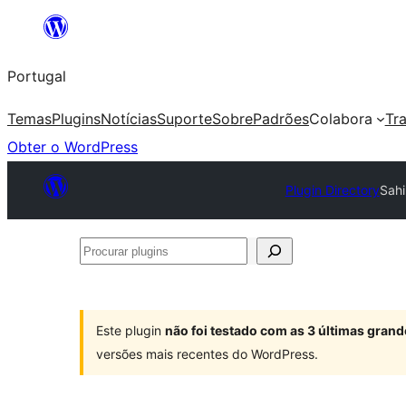
Saltar
para
Portugal
o
conteúdo
Temas
Plugins
Notícias
Suporte
Sobre
Padrões
Colabora
Tr
Obter o WordPress
Plugin Directory
Sahi
Procurar
plugins
Este plugin
não foi testado com as 3 últimas gra
versões mais recentes do WordPress.