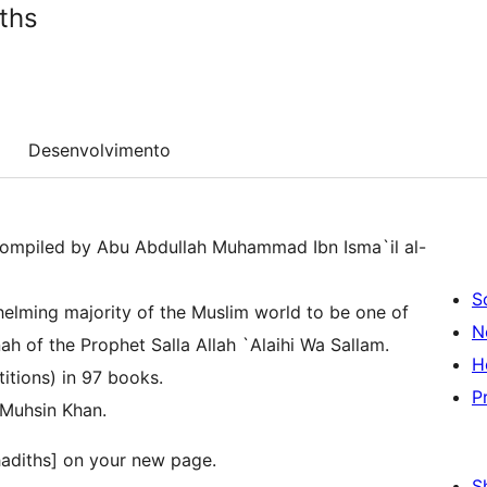
iths
Desenvolvimento
h compiled by Abu Abdullah Muhammad Ibn Isma`il al-
S
helming majority of the Muslim world to be one of
N
ah of the Prophet Salla Allah `Alaihi Wa Sallam.
H
titions) in 97 books.
P
 Muhsin Khan.
hadiths] on your new page.
S