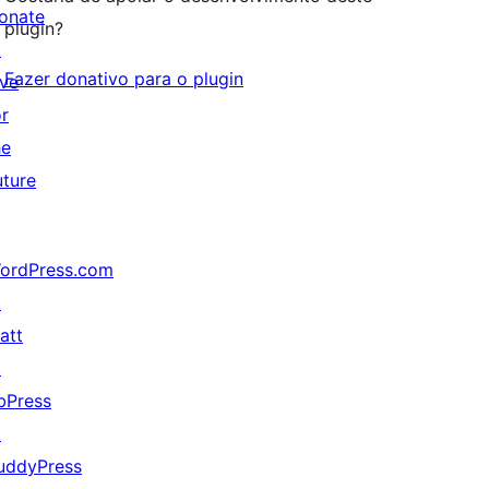
onate
plugin?
↗
Fazer donativo para o plugin
ive
or
he
uture
ordPress.com
↗
att
↗
bPress
↗
uddyPress