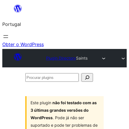
Saltar
para
Portugal
o
conteúdo
Obter o WordPress
Plugin Directory
Saints
Procurar
plugins
Este plugin
não foi testado com as
3 últimas grandes versões do
WordPress
. Pode já não ser
suportado e pode ter problemas de