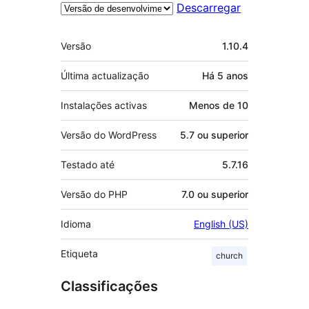
Descarregar
Metadados
Versão
1.10.4
Última actualização
Há
5 anos
Instalações activas
Menos de 10
Versão do WordPress
5.7 ou superior
Testado até
5.7.16
Versão do PHP
7.0 ou superior
Idioma
English (US)
Etiqueta
church
Classificações