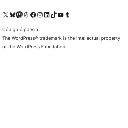
Visite a nossa conta X (antigo Twitter)
Visit our Bluesky account
Visit our Mastodon account
Visit our Threads account
Visite a nossa página do Facebook
Visite a nossa conta no Instagram
Visite a nossa conta no LinkedIn
Visit our TikTok account
Visit our YouTube channel
Visit our Tumblr account
Código é poesia.
The WordPress® trademark is the intellectual property
of the WordPress Foundation.