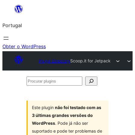
Saltar
para
Portugal
o
conteúdo
Obter o WordPress
Plugin Directory
Scoop.it for Jetpack
Procurar
plugins
Este plugin
não foi testado com as
3 últimas grandes versões do
WordPress
. Pode já não ser
suportado e pode ter problemas de