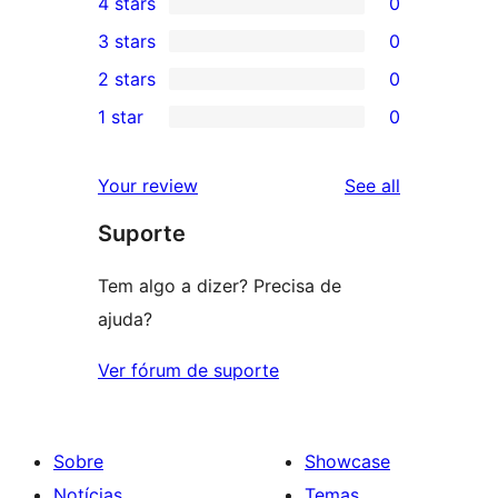
4 stars
0
5-
0
3 stars
0
star
4-
0
2 stars
0
reviews
star
3-
0
1 star
0
reviews
star
2-
0
reviews
star
1-
reviews
Your review
See all
reviews
star
Suporte
reviews
Tem algo a dizer? Precisa de
ajuda?
Ver fórum de suporte
Sobre
Showcase
Notícias
Temas