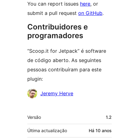
You can report issues
here
, or
submit a pull request
on GitHub
.
Contribuidores e
programadores
“Scoop.it for Jetpack” é software
de código aberto. As seguintes
pessoas contribuíram para este
plugin:
Contribuidores
Jeremy Herve
Metadados
Versão
1.2
Última actualização
Há
10 anos