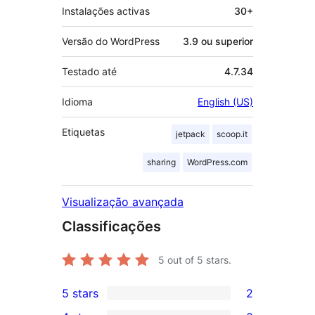
Instalações activas
30+
Versão do WordPress
3.9 ou superior
Testado até
4.7.34
Idioma
English (US)
Etiquetas
jetpack
scoop.it
sharing
WordPress.com
Visualização avançada
Classificações
5
out of 5 stars.
5 stars
2
2