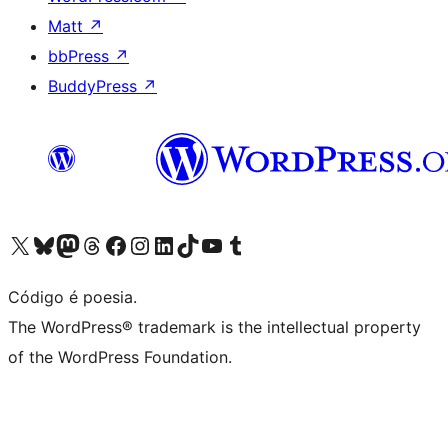
Matt
↗
bbPress
↗
BuddyPress
↗
Visite a nossa conta X (antigo Twitter)
Visit our Bluesky account
Visit our Mastodon account
Visit our Threads account
Visite a nossa página do Facebook
Visite a nossa conta no Instagram
Visite a nossa conta no LinkedIn
Visit our TikTok account
Visit our YouTube channel
Visit our Tumblr account
Código é poesia.
The WordPress® trademark is the intellectual property
of the WordPress Foundation.