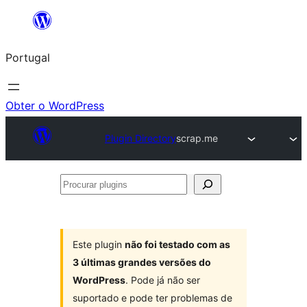
Saltar
para
Portugal
o
conteúdo
Obter o WordPress
Plugin Directory
scrap.me
Procurar
plugins
Este plugin
não foi testado com as
3 últimas grandes versões do
WordPress
. Pode já não ser
suportado e pode ter problemas de