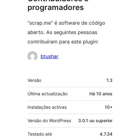
programadores
“scrap.me” é software de código
aberto. As seguintes pessoas
contribuíram para este plugin:
Contribuidores
btushar
Metadados
Versão
1.3
Última actualização
Há
10 anos
Instalações activas
10+
Versão do WordPress
3.0.1 ou superior
Testado até
4.7.34