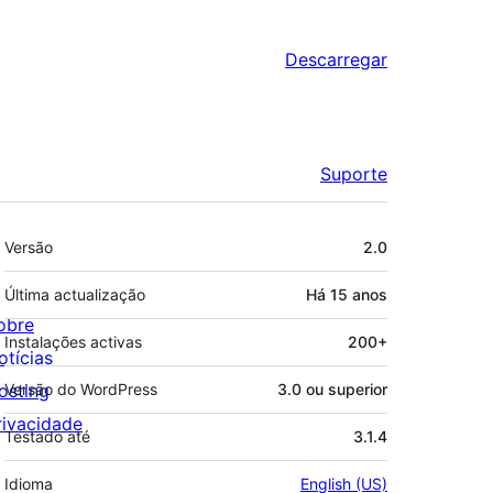
Descarregar
Suporte
Metadados
Versão
2.0
Última actualização
Há
15 anos
obre
Instalações activas
200+
otícias
osting
Versão do WordPress
3.0 ou superior
rivacidade
Testado até
3.1.4
Idioma
English (US)