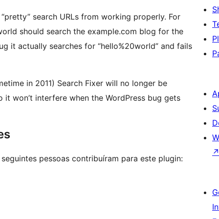
S
s “pretty” search URLs from working properly. For
T
orld should search the example.com blog for the
P
ug it actually searches for “hello%20world” and fails
P
time in 2011) Search Fixer will no longer be
A
so it won’t interfere when the WordPress bug gets
S
D
es
W
 seguintes pessoas contribuíram para este plugin:
G
I