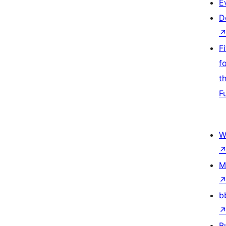
E
D
F
f
t
F
W
M
b
B