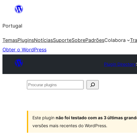
Saltar
para
Portugal
o
conteúdo
Temas
Plugins
Notícias
Suporte
Sobre
Padrões
Colabora
Tr
Obter o WordPress
Plugin Directory
Procurar
plugins
Este plugin
não foi testado com as 3 últimas gra
versões mais recentes do WordPress.