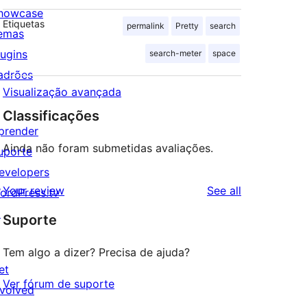
howcase
Etiquetas
permalink
Pretty
search
emas
lugins
search-meter
space
adrões
Visualização avançada
Classificações
prender
Ainda não foram submetidas avaliações.
uporte
evelopers
reviews
Your review
See all
ordPress.tv
↗
Suporte
Tem algo a dizer? Precisa de ajuda?
et
Ver fórum de suporte
nvolved