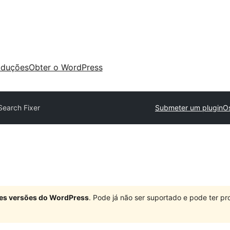
aduções
Obter o WordPress
Search Fixer
Submeter um plugin
Os
ndes versões do WordPress
. Pode já não ser suportado e pode ter 