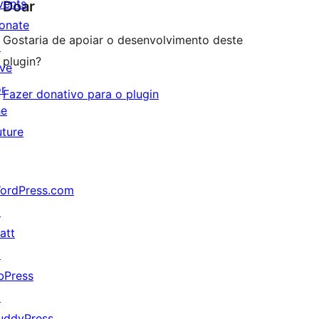
vents
Doar
onate
Gostaria de apoiar o desenvolvimento deste
↗
plugin?
ive
or
Fazer donativo para o plugin
he
uture
ordPress.com
↗
att
↗
bPress
↗
uddyPress