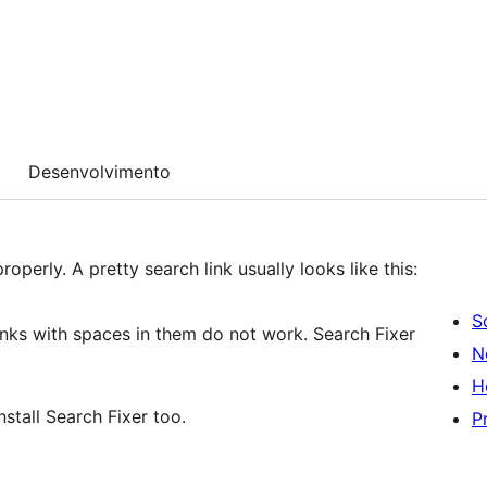
Desenvolvimento
operly. A pretty search link usually looks like this:
S
inks with spaces in them do not work. Search Fixer
N
H
nstall Search Fixer too.
P