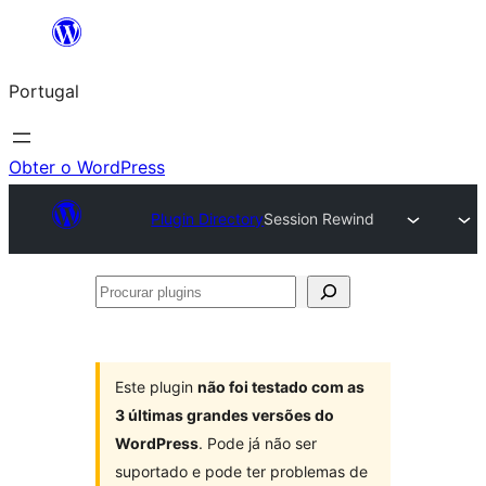
Saltar
para
Portugal
o
conteúdo
Obter o WordPress
Plugin Directory
Session Rewind
Procurar
plugins
Este plugin
não foi testado com as
3 últimas grandes versões do
WordPress
. Pode já não ser
suportado e pode ter problemas de