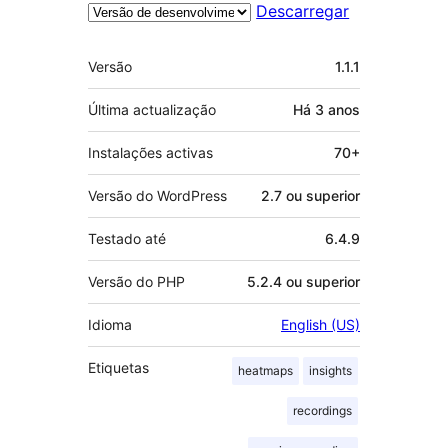
Descarregar
Metadados
Versão
1.1.1
Última actualização
Há
3 anos
Instalações activas
70+
Versão do WordPress
2.7 ou superior
Testado até
6.4.9
Versão do PHP
5.2.4 ou superior
Idioma
English (US)
Etiquetas
heatmaps
insights
recordings