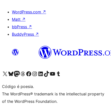
WordPress.com
↗
Matt
↗
bbPress
↗
BuddyPress
↗
Visite a nossa conta X (antigo Twitter)
Visit our Bluesky account
Visit our Mastodon account
Visit our Threads account
Visite a nossa página do Facebook
Visite a nossa conta no Instagram
Visite a nossa conta no LinkedIn
Visit our TikTok account
Visit our YouTube channel
Visit our Tumblr account
Código é poesia.
The WordPress® trademark is the intellectual property
of the WordPress Foundation.