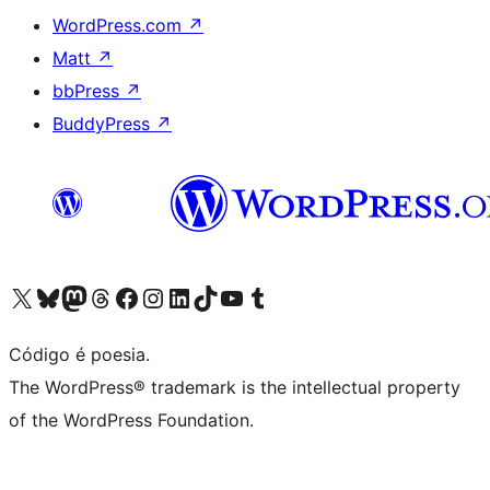
WordPress.com
↗
Matt
↗
bbPress
↗
BuddyPress
↗
Visite a nossa conta X (antigo Twitter)
Visit our Bluesky account
Visit our Mastodon account
Visit our Threads account
Visite a nossa página do Facebook
Visite a nossa conta no Instagram
Visite a nossa conta no LinkedIn
Visit our TikTok account
Visit our YouTube channel
Visit our Tumblr account
Código é poesia.
The WordPress® trademark is the intellectual property
of the WordPress Foundation.