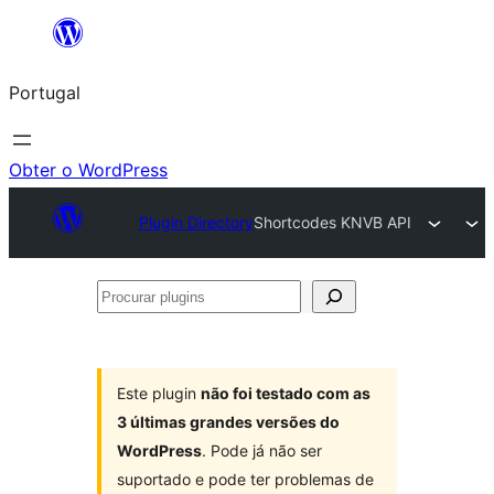
Saltar
para
Portugal
o
conteúdo
Obter o WordPress
Plugin Directory
Shortcodes KNVB API
Procurar
plugins
Este plugin
não foi testado com as
3 últimas grandes versões do
WordPress
. Pode já não ser
suportado e pode ter problemas de