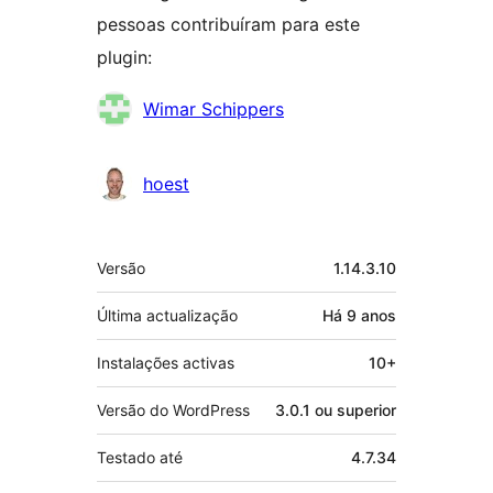
pessoas contribuíram para este
plugin:
Contribuidores
Wimar Schippers
hoest
Metadados
Versão
1.14.3.10
Última actualização
Há
9 anos
Instalações activas
10+
Versão do WordPress
3.0.1 ou superior
Testado até
4.7.34