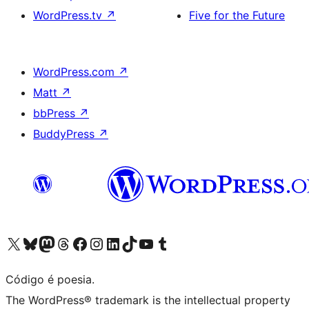
WordPress.tv
↗
Five for the Future
WordPress.com
↗
Matt
↗
bbPress
↗
BuddyPress
↗
Visite a nossa conta X (antigo Twitter)
Visit our Bluesky account
Visit our Mastodon account
Visit our Threads account
Visite a nossa página do Facebook
Visite a nossa conta no Instagram
Visite a nossa conta no LinkedIn
Visit our TikTok account
Visit our YouTube channel
Visit our Tumblr account
Código é poesia.
The WordPress® trademark is the intellectual property