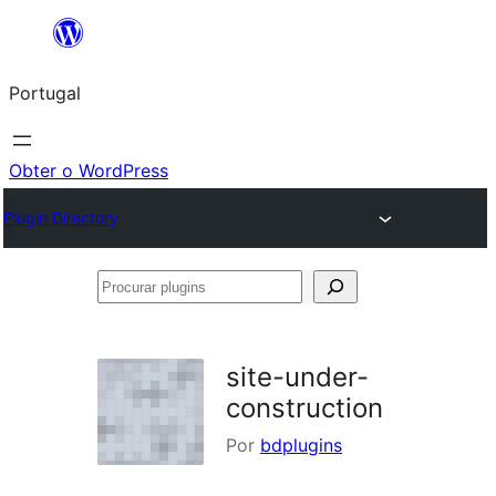
Saltar
para
Portugal
o
conteúdo
Obter o WordPress
Plugin Directory
Procurar
plugins
site-under-
construction
Por
bdplugins