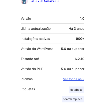
Contribuidores
Dhaval Kasavala
Metadados
Versão
1.0
Última actualização
Há
3 anos
Instalações activas
900+
Versão do WordPress
5.0 ou superior
Testado até
6.2.10
Versão do PHP
5.6 ou superior
Idiomas
Ver todos os 2
Etiquetas
database
search replace