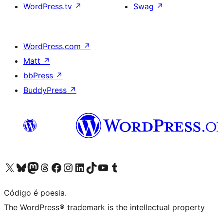
WordPress.tv
↗
Swag
↗
WordPress.com
↗
Matt
↗
bbPress
↗
BuddyPress
↗
Visite a nossa conta X (antigo Twitter)
Visit our Bluesky account
Visit our Mastodon account
Visit our Threads account
Visite a nossa página do Facebook
Visite a nossa conta no Instagram
Visite a nossa conta no LinkedIn
Visit our TikTok account
Visit our YouTube channel
Visit our Tumblr account
Código é poesia.
The WordPress® trademark is the intellectual property