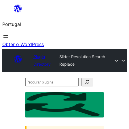
Saltar
para
Portugal
o
conteúdo
Obter o WordPress
Plugin
Slider Revolution Search
Directory
Replace
Procurar
plugins