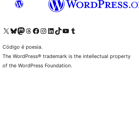
Visite a nossa conta X (antigo Twitter)
Visit our Bluesky account
Visit our Mastodon account
Visit our Threads account
Visite a nossa página do Facebook
Visite a nossa conta no Instagram
Visite a nossa conta no LinkedIn
Visit our TikTok account
Visit our YouTube channel
Visit our Tumblr account
Código é poesia.
The WordPress® trademark is the intellectual property
of the WordPress Foundation.