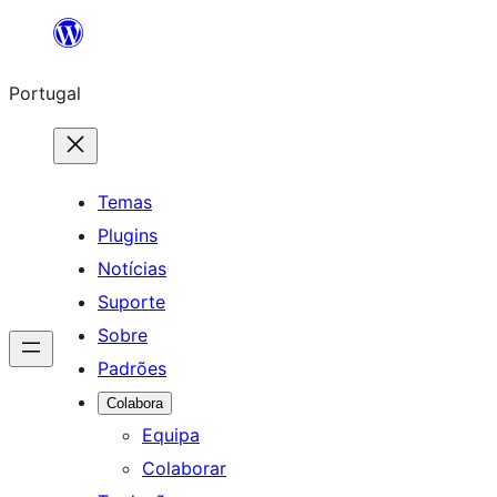
Saltar
para
Portugal
o
conteúdo
Temas
Plugins
Notícias
Suporte
Sobre
Padrões
Colabora
Equipa
Colaborar