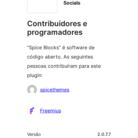
Socials
Contribuidores e
programadores
“Spice Blocks” é software de
código aberto. As seguintes
pessoas contribuíram para este
plugin:
Contribuidores
spicethemes
Freemius
Metadados
Versão
2.0.7.7