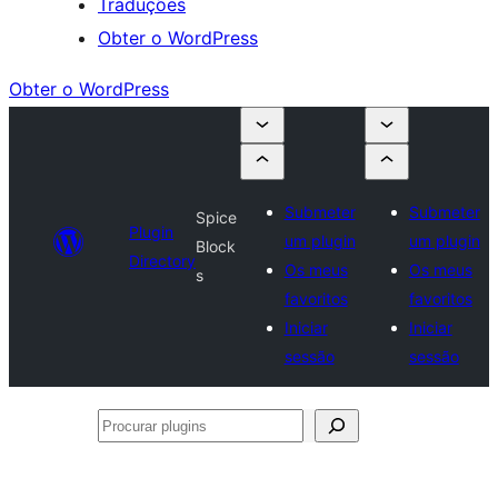
Traduções
Obter o WordPress
Obter o WordPress
Submeter
Submeter
Spice
Plugin
um plugin
um plugin
Block
Directory
Os meus
Os meus
s
favoritos
favoritos
Iniciar
Iniciar
sessão
sessão
Procurar
plugins