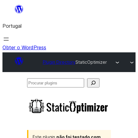
Saltar
para
Portugal
o
conteúdo
Obter o WordPress
Plugin Directory
StaticOptimizer
Procurar
plugins
Este plugin
não foi testado com