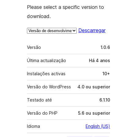
Please select a specific version to
download.
Descarregar
Metadados
Versão
1.0.6
Última actualização
Há
4 anos
Instalações activas
10+
Versão do WordPress
4.0 ou superior
Testado até
6.1.10
Versão do PHP
5.6 ou superior
Idioma
English (US)