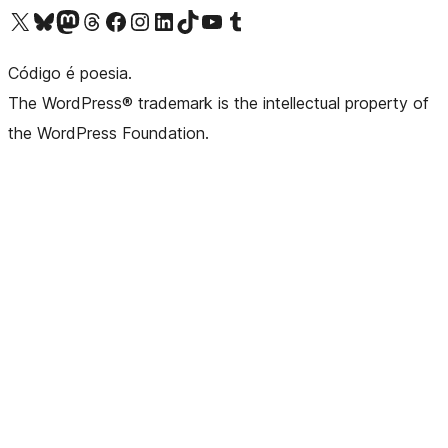
Visite a nossa conta X (antigo Twitter)
Visit our Bluesky account
Visit our Mastodon account
Visit our Threads account
Visite a nossa página do Facebook
Visite a nossa conta no Instagram
Visite a nossa conta no LinkedIn
Visit our TikTok account
Visit our YouTube channel
Visit our Tumblr account
Código é poesia.
The WordPress® trademark is the intellectual property of
the WordPress Foundation.