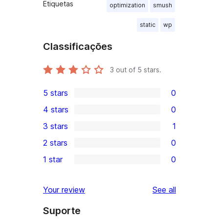
Etiquetas
optimization
smush
static
wp
Classificações
3
out of 5 stars.
5 stars
0
0
4 stars
0
5-
0
3 stars
1
star
4-
1
2 stars
0
reviews
star
3-
0
1 star
0
reviews
star
2-
0
review
star
1-
reviews
Your review
See all
reviews
star
Suporte
reviews