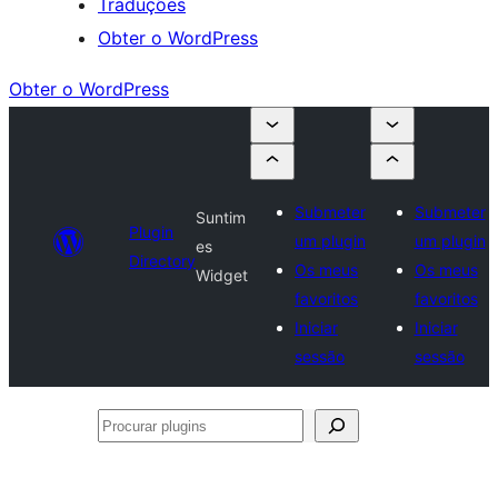
Traduções
Obter o WordPress
Obter o WordPress
Submeter
Submeter
Suntim
Plugin
um plugin
um plugin
es
Directory
Os meus
Os meus
Widget
favoritos
favoritos
Iniciar
Iniciar
sessão
sessão
Procurar
plugins