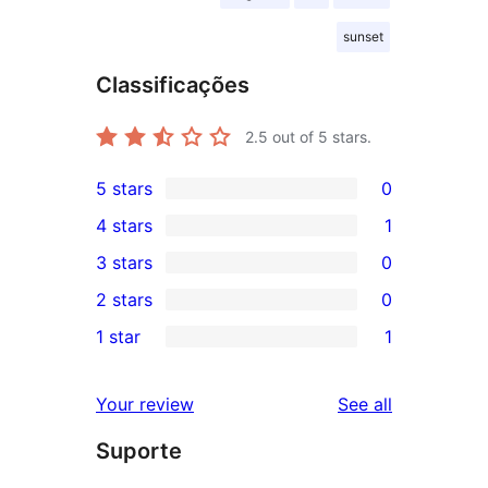
sunset
Classificações
2.5
out of 5 stars.
5 stars
0
0
4 stars
1
5-
1
3 stars
0
star
4-
0
2 stars
0
reviews
star
3-
0
1 star
1
review
star
2-
1
reviews
star
1-
reviews
Your review
See all
reviews
star
Suporte
review