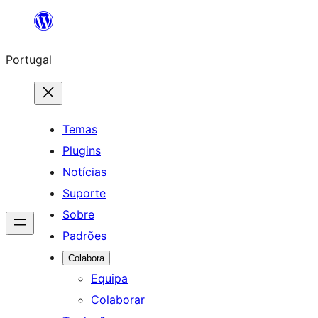
Saltar
para
Portugal
o
conteúdo
Temas
Plugins
Notícias
Suporte
Sobre
Padrões
Colabora
Equipa
Colaborar