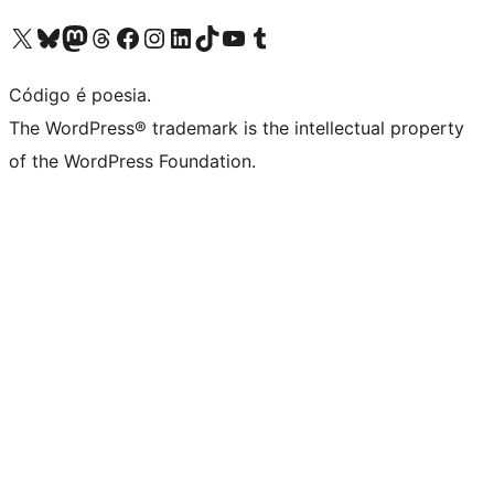
Visite a nossa conta X (antigo Twitter)
Visit our Bluesky account
Visit our Mastodon account
Visit our Threads account
Visite a nossa página do Facebook
Visite a nossa conta no Instagram
Visite a nossa conta no LinkedIn
Visit our TikTok account
Visit our YouTube channel
Visit our Tumblr account
Código é poesia.
The WordPress® trademark is the intellectual property
of the WordPress Foundation.