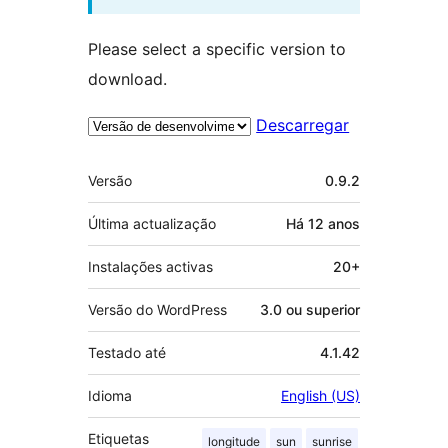
Please select a specific version to
download.
Descarregar
Metadados
Versão
0.9.2
Última actualização
Há
12 anos
Instalações activas
20+
Versão do WordPress
3.0 ou superior
Testado até
4.1.42
Idioma
English (US)
Etiquetas
longitude
sun
sunrise