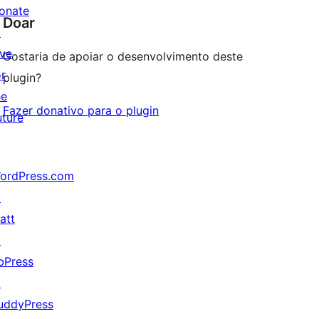
onate
Doar
↗
ive
Gostaria de apoiar o desenvolvimento deste
or
plugin?
he
Fazer donativo para o plugin
uture
ordPress.com
↗
att
↗
bPress
↗
uddyPress