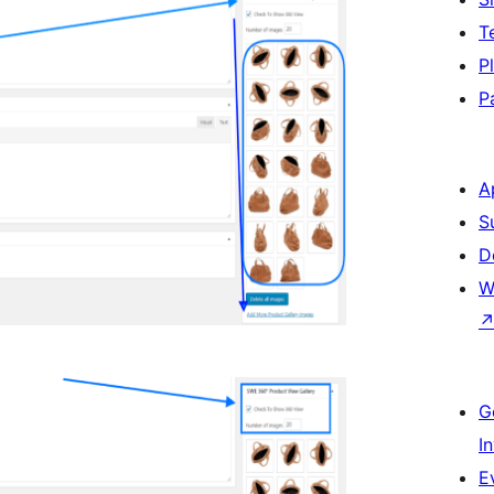
T
P
P
A
S
D
W
G
I
E