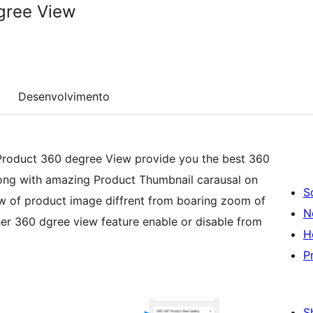
gree View
Desenvolvimento
E Product 360 degree View provide you the best 360
long with amazing Product Thumbnail carausal on
S
ew of product image diffrent from boaring zoom of
N
her 360 dgree view feature enable or disable from
H
P
S