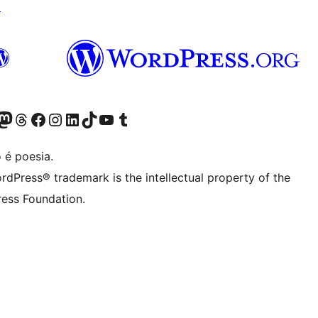
↗
(antigo Twitter)
r Bluesky account
sit our Mastodon account
Visit our Threads account
Visite a nossa página do Facebook
Visite a nossa conta no Instagram
Visite a nossa conta no LinkedIn
Visit our TikTok account
Visit our YouTube channel
Visit our Tumblr account
 é poesia.
rdPress® trademark is the intellectual property of the
ess Foundation.