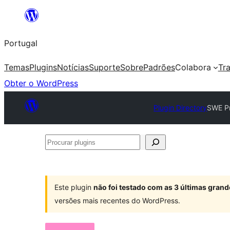
Saltar
para
Portugal
o
conteúdo
Temas
Plugins
Notícias
Suporte
Sobre
Padrões
Colabora
Tr
Obter o WordPress
Plugin Directory
SWE P
Procurar
plugins
Este plugin
não foi testado com as 3 últimas gra
versões mais recentes do WordPress.