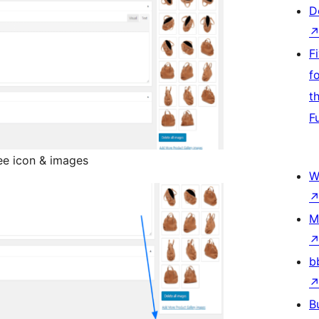
D
F
f
t
F
ee icon & images
W
M
b
B