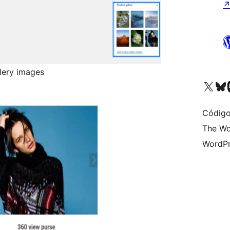
lery images
Visite a nossa conta X 
Visit ou
Vi
Código
The Wo
WordPr