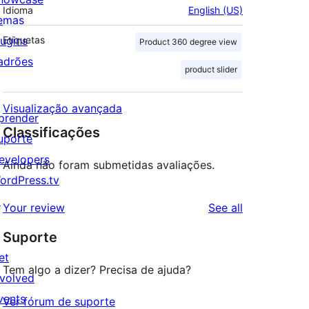
Idioma
English (US)
emas
lugins
Etiquetas
Product 360 degree view
adrões
product slider
Visualização avançada
prender
Classificações
uporte
evelopers
Ainda não foram submetidas avaliações.
ordPress.tv
↗
reviews
Your review
See all
Suporte
et
Tem algo a dizer? Precisa de ajuda?
nvolved
vents
Ver fórum de suporte