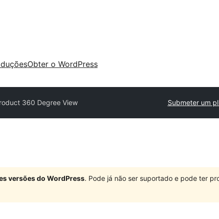
aduções
Obter o WordPress
roduct 360 Degree View
Submeter um pl
ndes versões do WordPress
. Pode já não ser suportado e pode ter 