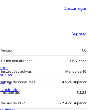
Descarregar
Suporte
Metadados
Versão
1.0
Última actualização
Há
7 anos
obre
Instalações activas
Menos de 10
otícias
osting
Versão do WordPress
4.5 ou superior
rivacidade
Testado até
5.1.23
Versão do PHP
5.2.4 ou superior
howcase