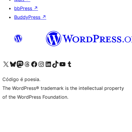
bbPress
↗
BuddyPress
↗
Visite a nossa conta X (antigo Twitter)
Visit our Bluesky account
Visit our Mastodon account
Visit our Threads account
Visite a nossa página do Facebook
Visite a nossa conta no Instagram
Visite a nossa conta no LinkedIn
Visit our TikTok account
Visit our YouTube channel
Visit our Tumblr account
Código é poesia.
The WordPress® trademark is the intellectual property
of the WordPress Foundation.