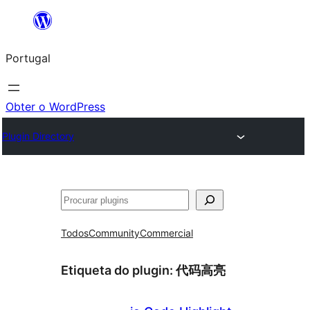
Saltar
para
Portugal
o
conteúdo
Obter o WordPress
Plugin Directory
Pesquisar
Todos
Community
Commercial
Etiqueta do plugin:
代码高亮