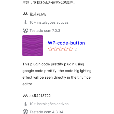
主题，支持30余种语言代码高亮。
紫茉莉.ME
10+ instalações activas
Testado com 7.0.3
WP-code-button
classificações
(0
)
This plugin code prettify plugin using
google code prettify. the code higlighting
effect will be seen directly in the tinymce
editor.
a454213722
10+ instalações activas
Testado com 4.3.34