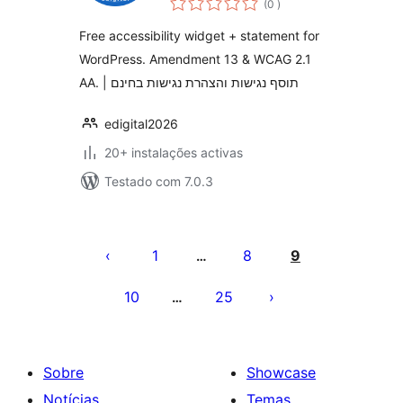
and Statement
(0
)
Free accessibility widget + statement for
WordPress. Amendment 13 & WCAG 2.1
AA. | תוסף נגישות והצהרת נגישות בחינם
edigital2026
20+ instalações activas
Testado com 7.0.3
Paginação
dos
1
8
9
…
conteúdos
10
25
…
Sobre
Showcase
Notícias
Temas