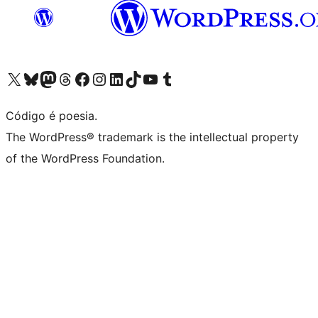
Visite a nossa conta X (antigo Twitter)
Visit our Bluesky account
Visit our Mastodon account
Visit our Threads account
Visite a nossa página do Facebook
Visite a nossa conta no Instagram
Visite a nossa conta no LinkedIn
Visit our TikTok account
Visit our YouTube channel
Visit our Tumblr account
Código é poesia.
The WordPress® trademark is the intellectual property
of the WordPress Foundation.