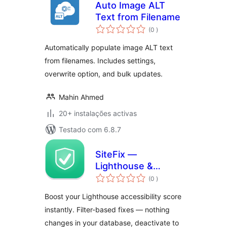
Auto Image ALT
Text from Filename
classificações
(0
)
Automatically populate image ALT text
from filenames. Includes settings,
overwrite option, and bulk updates.
Mahin Ahmed
20+ instalações activas
Testado com 6.8.7
SiteFix —
Lighthouse &
classificações
Accessibility Fixes
(0
)
On The Fly
Boost your Lighthouse accessibility score
instantly. Filter-based fixes — nothing
changes in your database, deactivate to