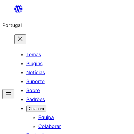
Saltar
para
Portugal
o
conteúdo
Temas
Plugins
Notícias
Suporte
Sobre
Padrões
Colabora
Equipa
Colaborar