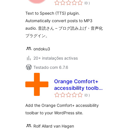
classificações
(0
)
Text to Speech (TTS) plugin.
Automatically convert posts to MP3
audio. 音読さん – ブログ読み上げ・音声化
プラグイン。
ondoku3
20+ instalações activas
Testado com 6.7.6
Orange Comfort+
accessibility toolbar
classificações
for WordPress
(0
)
Add the Orange Comfort+ accessibility
toolbar to your WordPress site.
Rolf Allard van Hagen