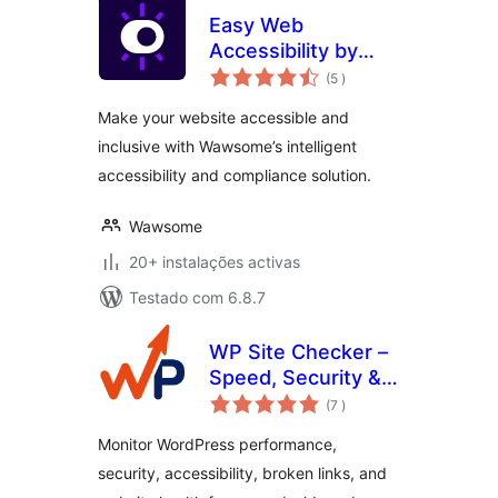
Easy Web
Accessibility by
classificações
Wawsome
(5
)
Make your website accessible and
inclusive with Wawsome’s intelligent
accessibility and compliance solution.
Wawsome
20+ instalações activas
Testado com 6.8.7
WP Site Checker –
Speed, Security &
classificações
QA Monitoring
(7
)
Monitor WordPress performance,
security, accessibility, broken links, and