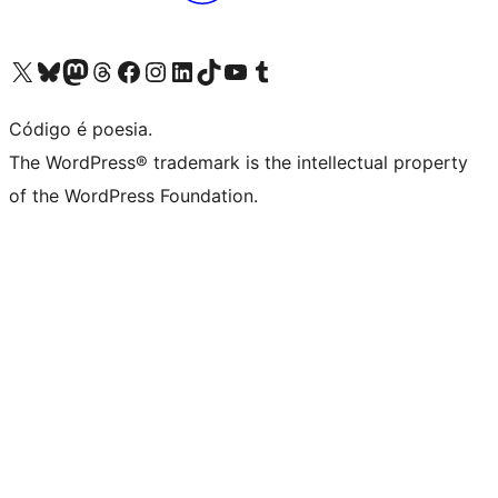
Visite a nossa conta X (antigo Twitter)
Visit our Bluesky account
Visit our Mastodon account
Visit our Threads account
Visite a nossa página do Facebook
Visite a nossa conta no Instagram
Visite a nossa conta no LinkedIn
Visit our TikTok account
Visit our YouTube channel
Visit our Tumblr account
Código é poesia.
The WordPress® trademark is the intellectual property
of the WordPress Foundation.