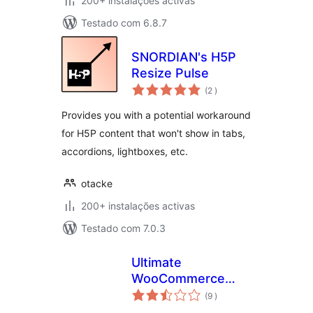
200+ instalações activas
Testado com 6.8.7
SNORDIAN's H5P
Resize Pulse
classificações
(2
)
Provides you with a potential workaround
for H5P content that won't show in tabs,
accordions, lightboxes, etc.
otacke
200+ instalações activas
Testado com 7.0.3
Ultimate
WooCommerce
classificações
Expandable
(9
)
Categories