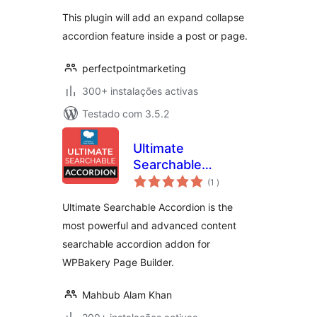
This plugin will add an expand collapse
accordion feature inside a post or page.
perfectpointmarketing
300+ instalações activas
Testado com 3.5.2
Ultimate
Searchable
classificações
Accordion Lite –
(1
)
WPBakery Page
Ultimate Searchable Accordion is the
Builder Addon
most powerful and advanced content
searchable accordion addon for
WPBakery Page Builder.
Mahbub Alam Khan