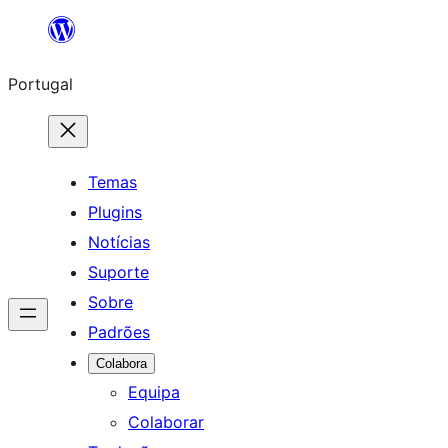
Saltar
para
Portugal
o
conteúdo
Temas
Plugins
Notícias
Suporte
Sobre
Padrões
Colabora
Equipa
Colaborar