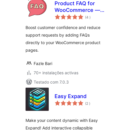
Product FAQ for
WooCommerce —
classificações
Tab & Accordion
(4
)
FAQs
Boost customer confidence and reduce
support requests by adding FAQs
directly to your WooCommerce product
pages.
Fazle Bari
70+ instalações activas
Testado com 7.0.3
Easy Expand
classificações
(2
)
Make your content dynamic with Easy
Expand! Add interactive collapsible