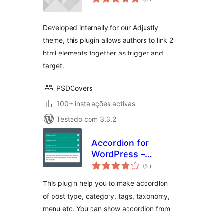
Developed internally for our Adjustly
theme, this plugin allows authors to link 2
html elements together as trigger and
target.
PSDCovers
100+ instalações activas
Testado com 3.3.2
Accordion for
WordPress –
classificações
Accordion, FAQ,
(5
)
Tabs Shortcode
This plugin help you to make accordion
and Widgets
of post type, category, tags, taxonomy,
menu etc. You can show accordion from