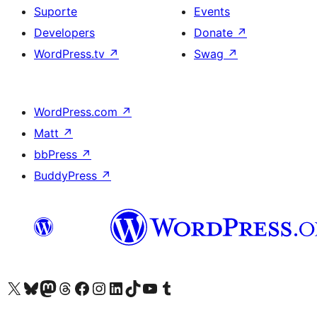
Suporte
Events
Developers
Donate
↗
WordPress.tv
↗
Swag
↗
WordPress.com
↗
Matt
↗
bbPress
↗
BuddyPress
↗
Visite a nossa conta X (antigo Twitter)
Visit our Bluesky account
Visit our Mastodon account
Visit our Threads account
Visite a nossa página do Facebook
Visite a nossa conta no Instagram
Visite a nossa conta no LinkedIn
Visit our TikTok account
Visit our YouTube channel
Visit our Tumblr account