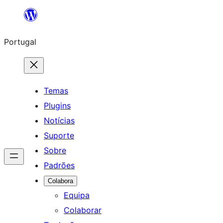
Saltar
para
Portugal
o
conteúdo
Temas
Plugins
Notícias
Suporte
Sobre
Padrões
Colabora
Equipa
Colaborar