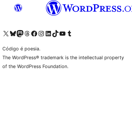
Visite a nossa conta X (antigo Twitter)
Visit our Bluesky account
Visit our Mastodon account
Visit our Threads account
Visite a nossa página do Facebook
Visite a nossa conta no Instagram
Visite a nossa conta no LinkedIn
Visit our TikTok account
Visit our YouTube channel
Visit our Tumblr account
Código é poesia.
The WordPress® trademark is the intellectual property
of the WordPress Foundation.