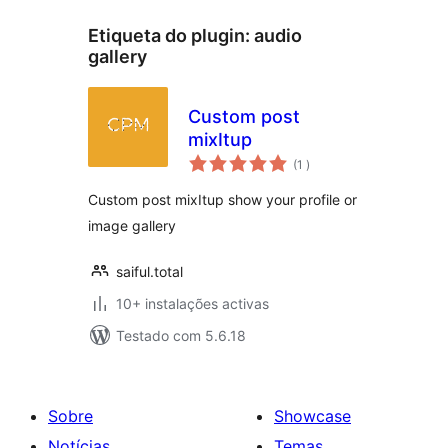
Etiqueta do plugin:
audio
gallery
Custom post
mixItup
classificações
(1
)
Custom post mixItup show your profile or
image gallery
saiful.total
10+ instalações activas
Testado com 5.6.18
Sobre
Showcase
Notícias
Temas