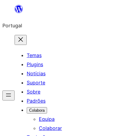
Saltar
para
Portugal
o
conteúdo
Temas
Plugins
Notícias
Suporte
Sobre
Padrões
Colabora
Equipa
Colaborar