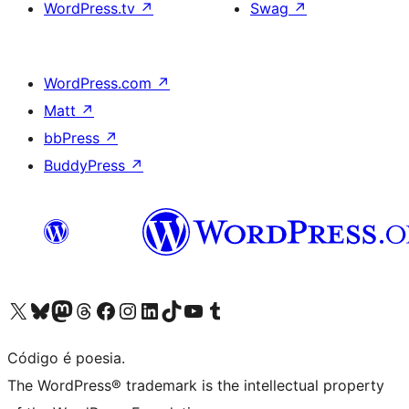
WordPress.tv
↗
Swag
↗
WordPress.com
↗
Matt
↗
bbPress
↗
BuddyPress
↗
Visite a nossa conta X (antigo Twitter)
Visit our Bluesky account
Visit our Mastodon account
Visit our Threads account
Visite a nossa página do Facebook
Visite a nossa conta no Instagram
Visite a nossa conta no LinkedIn
Visit our TikTok account
Visit our YouTube channel
Visit our Tumblr account
Código é poesia.
The WordPress® trademark is the intellectual property