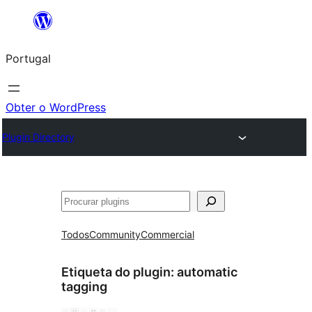
Saltar
para
Portugal
o
conteúdo
Obter o WordPress
Plugin Directory
Pesquisar
Todos
Community
Commercial
Etiqueta do plugin:
automatic
tagging