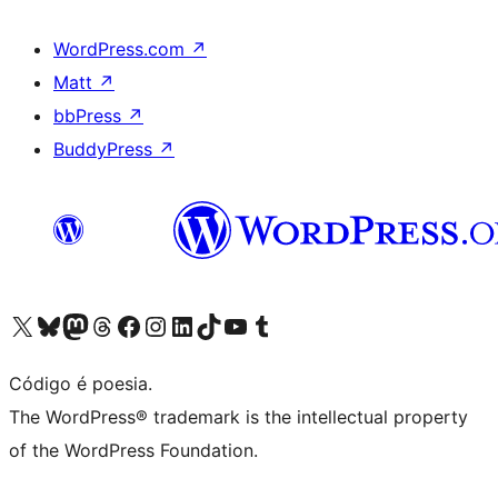
WordPress.com
↗
Matt
↗
bbPress
↗
BuddyPress
↗
Visite a nossa conta X (antigo Twitter)
Visit our Bluesky account
Visit our Mastodon account
Visit our Threads account
Visite a nossa página do Facebook
Visite a nossa conta no Instagram
Visite a nossa conta no LinkedIn
Visit our TikTok account
Visit our YouTube channel
Visit our Tumblr account
Código é poesia.
The WordPress® trademark is the intellectual property
of the WordPress Foundation.