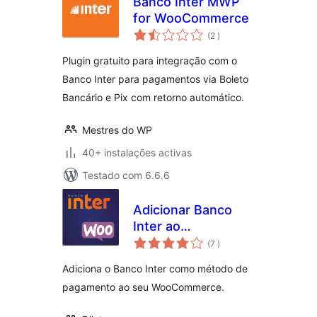
Banco Inter MWP
for WooCommerce
classificações
(2
)
Plugin gratuito para integração com o
Banco Inter para pagamentos via Boleto
Bancário e Pix com retorno automático.
Mestres do WP
40+ instalações activas
Testado com 6.6.6
Adicionar Banco
Inter ao
classificações
WooCommerce
(7
)
Adiciona o Banco Inter como método de
pagamento ao seu WooCommerce.