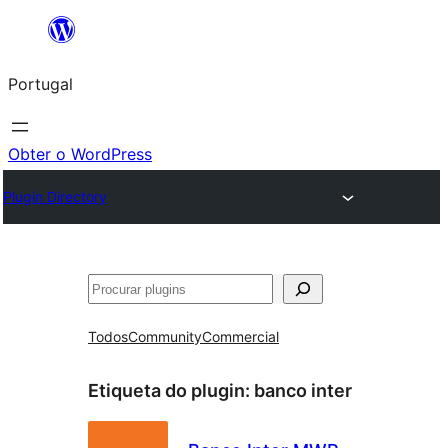
Saltar
para
Portugal
o
conteúdo
Obter o WordPress
Plugin Directory
Pesquisar
Todos
Community
Commercial
Etiqueta do plugin:
banco inter