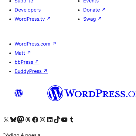
Suporte
Events
Developers
Donate
↗
WordPress.tv
↗
Swag
↗
WordPress.com
↗
Matt
↗
bbPress
↗
BuddyPress
↗
Visite a nossa conta X (antigo Twitter)
Visit our Bluesky account
Visit our Mastodon account
Visit our Threads account
Visite a nossa página do Facebook
Visite a nossa conta no Instagram
Visite a nossa conta no LinkedIn
Visit our TikTok account
Visit our YouTube channel
Visit our Tumblr account
Código é poesia.