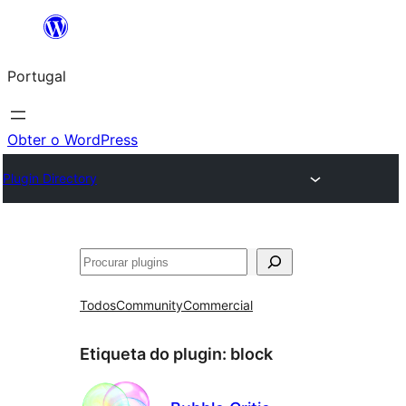
Saltar
para
Portugal
o
conteúdo
Obter o WordPress
Plugin Directory
Pesquisar
Todos
Community
Commercial
Etiqueta do plugin:
block