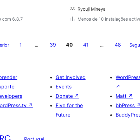
Ryouji Mineya
o com 6.8.7
Menos de 10 instalações activ
1
39
40
41
48
erior
…
…
Segu
prender
Get Involved
WordPres
uporte
Events
↗
evelopers
Donate
↗
Matt
↗
ordPress.tv
↗
Five for the
bbPress
Future
BuddyPre
Portugal