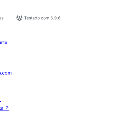
as
Testado com 6.9.6
inte
s.com
↗
ss
↗