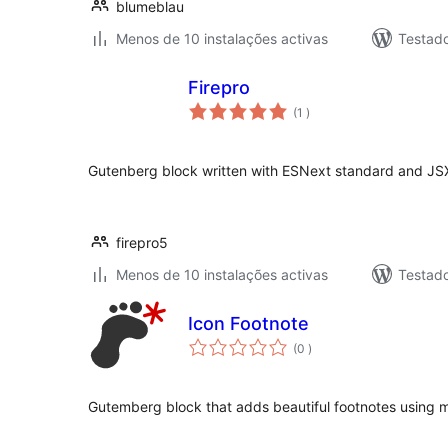
blumeblau
Menos de 10 instalações activas
Testad
Firepro
classificações
(1
)
Gutenberg block written with ESNext standard and JSX 
firepro5
Menos de 10 instalações activas
Testad
Icon Footnote
classificações
(0
)
Gutemberg block that adds beautiful footnotes using ma