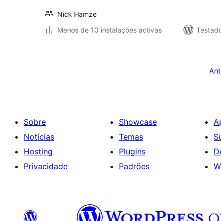
Nick Hamze
Menos de 10 instalações activas
Testad
Paginação
dos
Ant
conteúdos
Sobre
Showcase
A
Notícias
Temas
S
Hosting
Plugins
D
Privacidade
Padrões
W