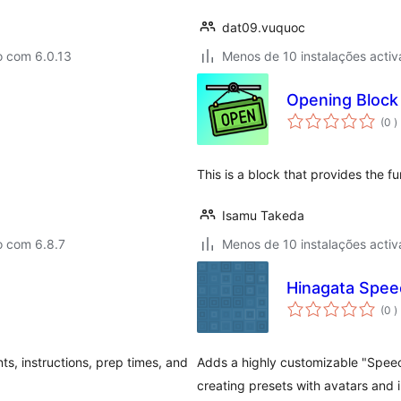
dat09.vuquoc
o com 6.0.13
Menos de 10 instalações activ
Opening Block
c
(0
)
This is a block that provides the f
Isamu Takeda
o com 6.8.7
Menos de 10 instalações activ
Hinagata Spee
c
(0
)
ts, instructions, prep times, and
Adds a highly customizable "Speech
creating presets with avatars and 