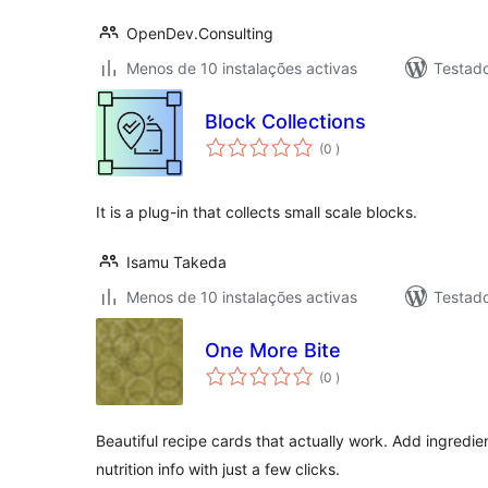
OpenDev.Consulting
Menos de 10 instalações activas
Testad
Block Collections
classificações
(0
)
It is a plug-in that collects small scale blocks.
Isamu Takeda
Menos de 10 instalações activas
Testad
One More Bite
classificações
(0
)
Beautiful recipe cards that actually work. Add ingredien
nutrition info with just a few clicks.