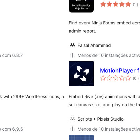
c
(1
)
Find every Ninja Forms embed acro
admin report.
Faisal Ahammad
o com 6.8.7
Menos de 10 instalações activ
MotionPlayer f
c
(0
)
k with 296+ WordPress icons, a
Embed Rive (.riv) animations with a
set canvas size, and play on the fr
Scripts + Pixels Studio
o com 6.9.6
Menos de 10 instalações activ