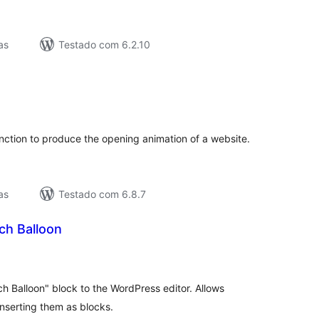
as
Testado com 6.2.10
lassificações
unction to produce the opening animation of a website.
as
Testado com 6.8.7
ch Balloon
lassificações
 Balloon" block to the WordPress editor. Allows
inserting them as blocks.