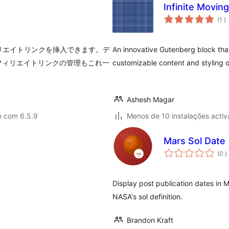
Infinite Movin
c
(1
)
アフィリエイトリンクを挿入できます。デ
An innovative Gutenberg block that
フィリエイトリンクの管理もこれ一
customizable content and styling o
Ashesh Magar
o com 6.5.9
Menos de 10 instalações activ
Mars Sol Date
c
(0
)
Display post publication dates in Ma
NASA's sol definition.
Brandon Kraft