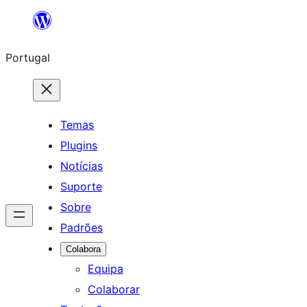
Saltar
para
Portugal
o
conteúdo
Temas
Plugins
Notícias
Suporte
Sobre
Padrões
Colabora
Equipa
Colaborar