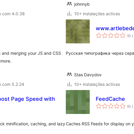
johnnyb
o com 4.0.38
10+ instalações activas
www.artlebede
c
(0
)
g and merging your JS and CSS
Русская типографика через сер
 more.
Stas Davydov
o com 5.2.24
10+ instalações activas
Boost Page Speed with
FeedCache
c
(0
)
k minification, caching, and lazy
Caches RSS Feeds for display on y