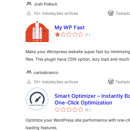
Josh Pollock
10+ instalações activas
Testad
My WP Fast
classificações
(1
)
Make your Wordpress website super fast by minimizin
files. This plugin have CDN option, lazy load and much
carlosbranco
10+ instalações activas
Testad
Smart Optimizer – Instantly 
One-Click Optimization
classificações
(0
)
Optimize your WordPress site performance with one-clic
loading features.