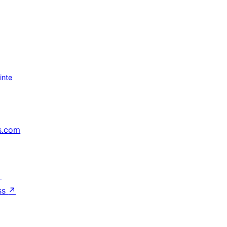
inte
s.com
↗
ss
↗