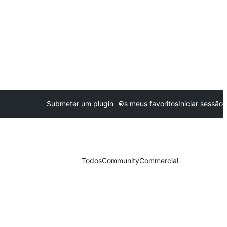
Submeter um plugin
Os meus favoritos
Iniciar sessão
Todos
Community
Commercial