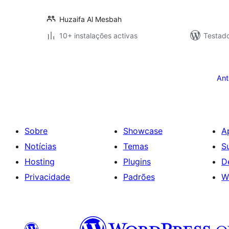
Huzaifa Al Mesbah
10+ instalações activas
Testad
Paginação
dos
Ant
conteúdos
Sobre
Showcase
A
Notícias
Temas
S
Hosting
Plugins
D
Privacidade
Padrões
W