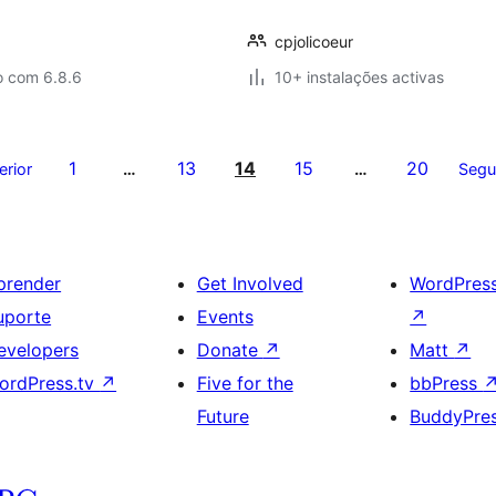
cpjolicoeur
o com 6.8.6
10+ instalações activas
1
13
14
15
20
erior
…
…
Segu
prender
Get Involved
WordPres
uporte
Events
↗
evelopers
Donate
↗
Matt
↗
ordPress.tv
↗
Five for the
bbPress
Future
BuddyPre