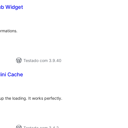
ub Widget
lassificações
ormations.
Testado com 3.9.40
ini Cache
lassificações
p the loading. It works perfectly.
Testado com 3.4.2