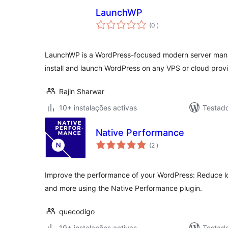
LaunchWP
classificações
(0
)
LaunchWP is a WordPress-focused modern server man
install and launch WordPress on any VPS or cloud provi
Rajin Sharwar
10+ instalações activas
Testad
Native Performance
classificações
(2
)
Improve the performance of your WordPress: Reduce l
and more using the Native Performance plugin.
quecodigo
10+ instalações activas
Testad