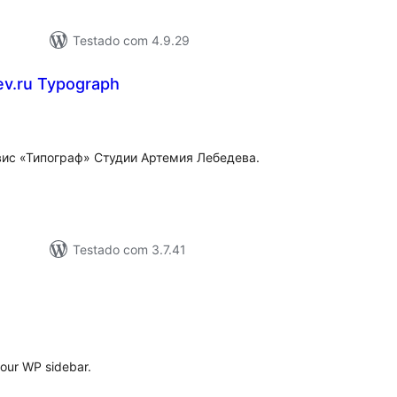
Testado com 4.9.29
v.ru Typograph
lassificações
вис «Типограф» Студии Артемия Лебедева.
Testado com 3.7.41
lassificações
our WP sidebar.