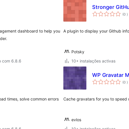
Stronger GitH
c
(0
)
agement dashboard to help you
A plugin to display your Github inf
der.
Potsky
o com 6.8.6
10+ instalações activas
WP Gravatar M
c
(0
)
oad times, solve common errors
Cache gravatars for you to speed u
evlos
o com 6.8.6
10+ instalações activas