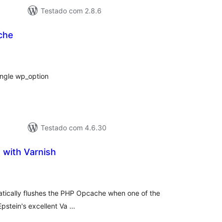
Testado com 2.8.6
che
lassificações
ingle wp_option
Testado com 4.6.30
 with Varnish
lassificações
tically flushes the PHP Opcache when one of the
pstein's excellent Va …