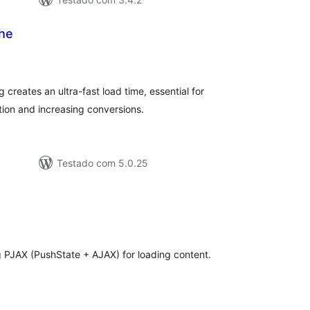
he
lassificações
 creates an ultra-fast load time, essential for
ion and increasing conversions.
Testado com 5.0.25
lassificações
g PJAX (PushState + AJAX) for loading content.