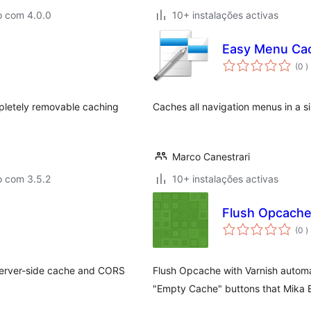
o com 4.0.0
10+ instalações activas
Easy Menu Ca
c
(0
)
pletely removable caching
Caches all navigation menus in a s
Marco Canestrari
o com 3.5.2
10+ instalações activas
Flush Opcache
c
(0
)
 server-side cache and CORS
Flush Opcache with Varnish automa
"Empty Cache" buttons that Mika E