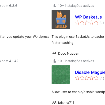
o com 6.8.6
10+ instalações activas
WP BasketJs
c
(0
)
after you update your Wordpress
This plugin use BasketJs to cache al
faster caching.
Duoc Nguyen
o com 4.1.42
10+ instalações activas
Disable Magpi
c
(0
)
Allow user to enable/disable word
krishna711