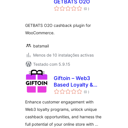
GETBATS O2O
classificações
(0
)
GETBATS O2O cashback plugin for
WooCommerce.
batsmail
Menos de 10 instalações activas
Testado com 5.9.15
Giftoin – Web3
Based Loyalty &
classificações
Cashback
(0
)
Enhance customer engagement with
Web3 loyalty programs, unlock unique
cashback opportunities, and harness the
full potential of your online store with …