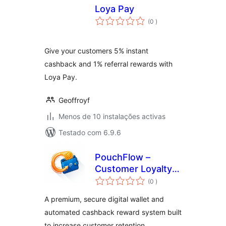
Loya Pay
classificações
(0
)
Give your customers 5% instant
cashback and 1% referral rewards with
Loya Pay.
Geoffroyf
Menos de 10 instalações activas
Testado com 6.9.6
PouchFlow –
Customer Loyalty
classificações
Wallet & Cashback
(0
)
for WooCommerce
A premium, secure digital wallet and
automated cashback reward system built
to increase customer retention.