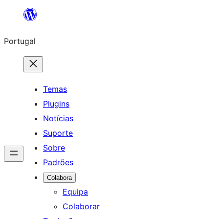
Saltar
para
Portugal
o
conteúdo
Temas
Plugins
Notícias
Suporte
Sobre
Padrões
Colabora
Equipa
Colaborar