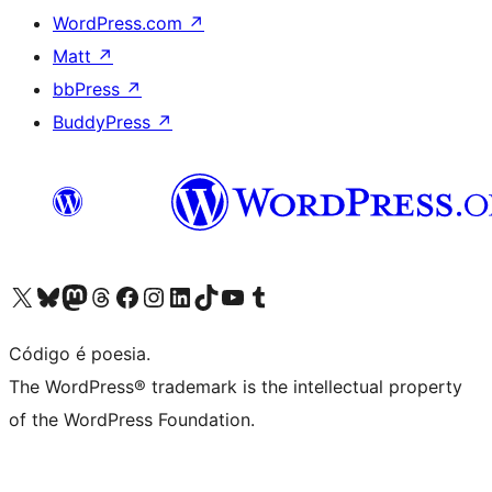
WordPress.com
↗
Matt
↗
bbPress
↗
BuddyPress
↗
Visite a nossa conta X (antigo Twitter)
Visit our Bluesky account
Visit our Mastodon account
Visit our Threads account
Visite a nossa página do Facebook
Visite a nossa conta no Instagram
Visite a nossa conta no LinkedIn
Visit our TikTok account
Visit our YouTube channel
Visit our Tumblr account
Código é poesia.
The WordPress® trademark is the intellectual property
of the WordPress Foundation.