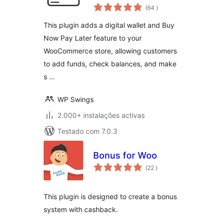
classificações
Digital Wallet, Buy
(64
)
Now Pay Later
This plugin adds a digital wallet and Buy
(BNPL), Instant
Now Pay Later feature to your
Cashback, Referral
WooCommerce store, allowing customers
program, Partial &
Subscription
to add funds, check balances, and make
Payments
s …
WP Swings
2.000+ instalações activas
Testado com 7.0.3
Bonus for Woo
classificações
(22
)
This plugin is designed to create a bonus
system with cashback.