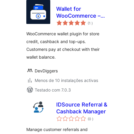
Wallet for
WooCommerce –
classificações
Store Credit,
(1
)
Cashback, Top-Up
WooCommerce wallet plugin for store
& Wallet Payments
credit, cashback and top-ups.
Customers pay at checkout with their
wallet balance.
DevDiggers
Menos de 10 instalações activas
Testado com 7.0.3
IDSource Referral &
Cashback Manager
classificações
(0
)
Manage customer referrals and