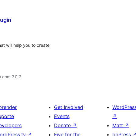
lugin
at will help you to create
 com 7.0.2
prender
Get Involved
WordPres
uporte
Events
↗
evelopers
Donate
↗
Matt
↗
ordPress.tv
↗
Five for the
bbPress