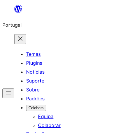
Saltar
para
Portugal
o
conteúdo
Temas
Plugins
Notícias
Suporte
Sobre
Padrões
Colabora
Equipa
Colaborar