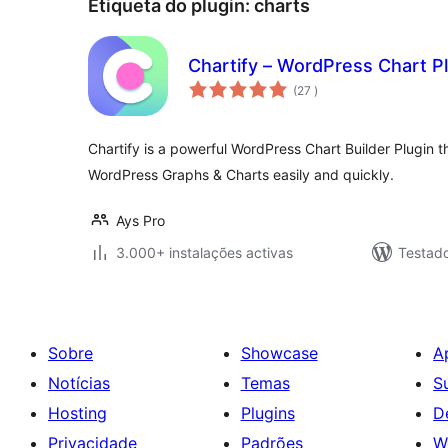
Etiqueta do plugin:
charts
Chartify – WordPress Chart P
classificações
(27
)
Chartify is a powerful WordPress Chart Builder Plugin th
WordPress Graphs & Charts easily and quickly.
Ays Pro
3.000+ instalações activas
Testado
Sobre
Showcase
A
Notícias
Temas
S
Hosting
Plugins
D
Privacidade
Padrões
W