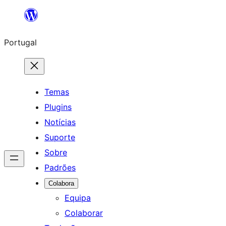
Saltar
para
Portugal
o
conteúdo
Temas
Plugins
Notícias
Suporte
Sobre
Padrões
Colabora
Equipa
Colaborar