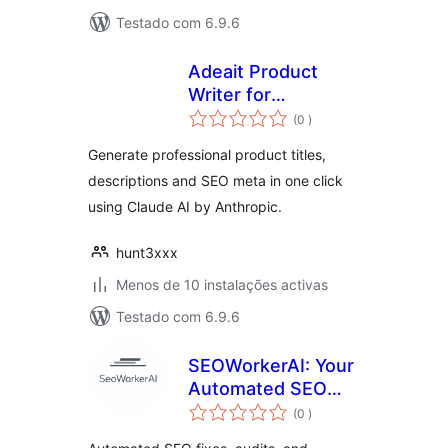
Testado com 6.9.6
Adeait Product
Writer for
classificações
WooCommerce
(0
)
Generate professional product titles,
descriptions and SEO meta in one click
using Claude AI by Anthropic.
hunt3xxx
Menos de 10 instalações activas
Testado com 6.9.6
SEOWorkerAI: Your
Automated SEO
classificações
Specialist, Running
(0
)
24/7