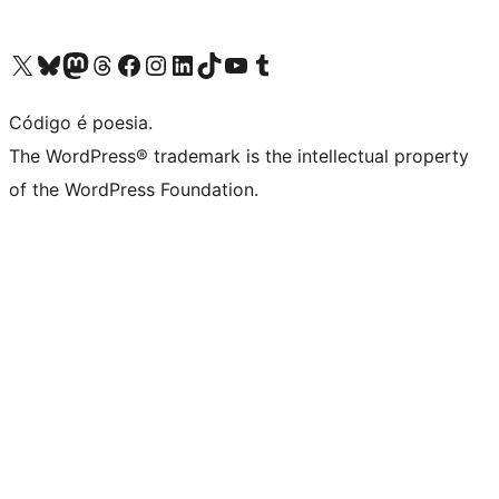
Visite a nossa conta X (antigo Twitter)
Visit our Bluesky account
Visit our Mastodon account
Visit our Threads account
Visite a nossa página do Facebook
Visite a nossa conta no Instagram
Visite a nossa conta no LinkedIn
Visit our TikTok account
Visit our YouTube channel
Visit our Tumblr account
Código é poesia.
The WordPress® trademark is the intellectual property
of the WordPress Foundation.