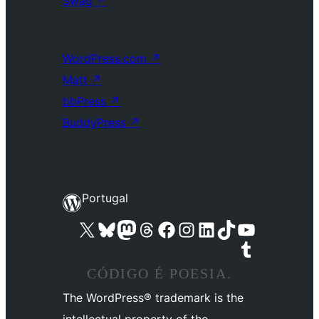
Swag
↗
WordPress.com
↗
Matt
↗
bbPress
↗
BuddyPress
↗
Portugal
Visite a nossa conta X (antigo Twitter)
Visit our Bluesky account
Visit our Mastodon account
Visit our Threads account
Visite a nossa página do Facebook
Visite a nossa conta no Instagram
Visite a nossa conta no LinkedIn
Visit our TikTok account
Visit our YouTube channel
Visit our Tumblr account
CÓDIGO É POESIA.
The WordPress® trademark is the