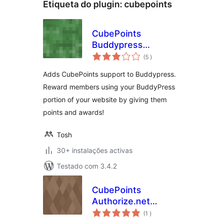
Etiqueta do plugin:
cubepoints
CubePoints
Buddypress
classificações
Integration
(5
)
Adds CubePoints support to Buddypress.
Reward members using your BuddyPress
portion of your website by giving them
points and awards!
Tosh
30+ instalações activas
Testado com 3.4.2
CubePoints
Authorize.net
classificações
Module
(1
)