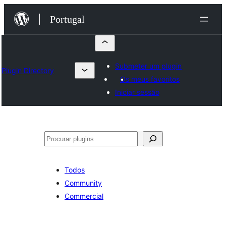
Saltar
Portugal
para
o
conteúdo
Submeter um plugin
Plugin Directory
Os meus favoritos
Iniciar sessão
Pesquisar
Todos
Community
Commercial