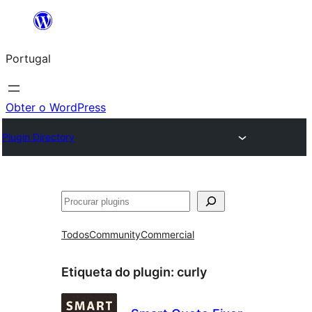
Saltar
para
Portugal
o
conteúdo
Obter o WordPress
Plugin Directory
Pesquisar
Todos
Community
Commercial
Etiqueta do plugin:
curly