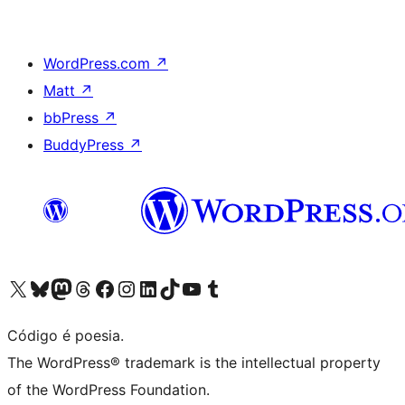
WordPress.com
↗
Matt
↗
bbPress
↗
BuddyPress
↗
Visite a nossa conta X (antigo Twitter)
Visit our Bluesky account
Visit our Mastodon account
Visit our Threads account
Visite a nossa página do Facebook
Visite a nossa conta no Instagram
Visite a nossa conta no LinkedIn
Visit our TikTok account
Visit our YouTube channel
Visit our Tumblr account
Código é poesia.
The WordPress® trademark is the intellectual property
of the WordPress Foundation.