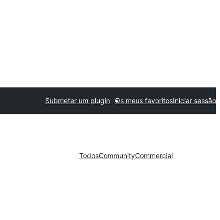
Submeter um plugin
Os meus favoritos
Iniciar sessão
Todos
Community
Commercial