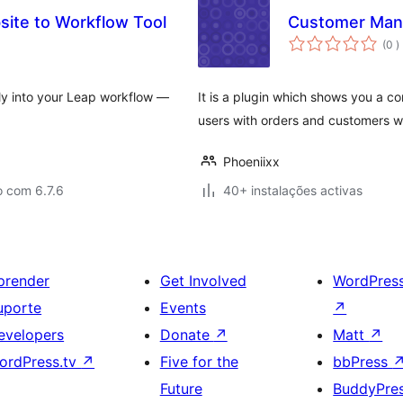
ite to Workflow Tool
Customer Man
c
(0
)
ly into your Leap workflow —
It is a plugin which shows you a co
users with orders and customers wi
Phoeniixx
o com 6.7.6
40+ instalações activas
prender
Get Involved
WordPres
uporte
Events
↗
evelopers
Donate
↗
Matt
↗
ordPress.tv
↗
Five for the
bbPress
Future
BuddyPre