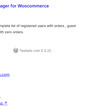
ager for Woocommerce
lassificações
mplete list of registered users with orders , guest
th zero orders.
Testado com 5.3.22
s.com
↗
ss
↗