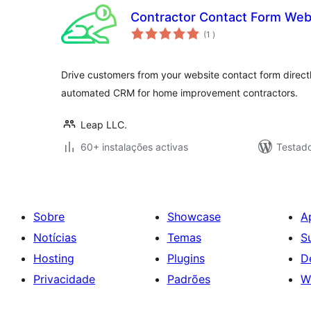
Contractor Contact Form Webs
classificações
(1
)
Drive customers from your website contact form direct
automated CRM for home improvement contractors.
Leap LLC.
60+ instalações activas
Testad
Sobre
Showcase
A
Notícias
Temas
S
Hosting
Plugins
D
Privacidade
Padrões
W