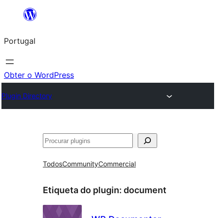
Saltar
para
Portugal
o
conteúdo
Obter o WordPress
Plugin Directory
Pesquisar
Todos
Community
Commercial
Etiqueta do plugin:
document