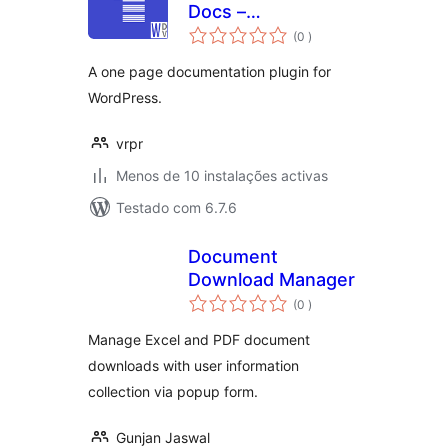
Docs –
classificações
Documentation
(0
)
Plugin for
A one page documentation plugin for
WordPress
WordPress.
vrpr
Menos de 10 instalações activas
Testado com 6.7.6
Document
Download Manager
classificações
(0
)
Manage Excel and PDF document
downloads with user information
collection via popup form.
Gunjan Jaswal