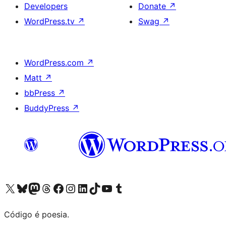
Developers
Donate
↗
WordPress.tv
↗
Swag
↗
WordPress.com
↗
Matt
↗
bbPress
↗
BuddyPress
↗
Visite a nossa conta X (antigo Twitter)
Visit our Bluesky account
Visit our Mastodon account
Visit our Threads account
Visite a nossa página do Facebook
Visite a nossa conta no Instagram
Visite a nossa conta no LinkedIn
Visit our TikTok account
Visit our YouTube channel
Visit our Tumblr account
Código é poesia.