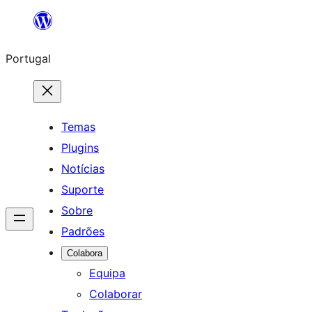
Saltar
para
Portugal
o
conteúdo
Temas
Plugins
Notícias
Suporte
Sobre
Padrões
Colabora
Equipa
Colaborar