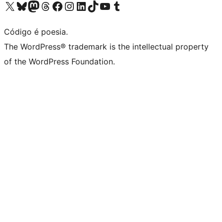
Visite a nossa conta X (antigo Twitter)
Visit our Bluesky account
Visit our Mastodon account
Visit our Threads account
Visite a nossa página do Facebook
Visite a nossa conta no Instagram
Visite a nossa conta no LinkedIn
Visit our TikTok account
Visit our YouTube channel
Visit our Tumblr account
Código é poesia.
The WordPress® trademark is the intellectual property
of the WordPress Foundation.