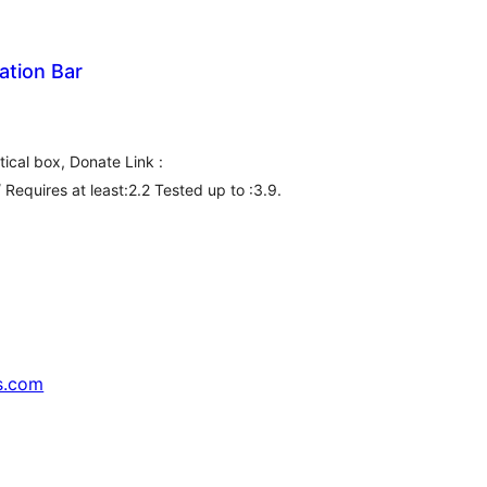
cation Bar
lassificações
ical box, Donate Link :
Requires at least:2.2 Tested up to :3.9.
s.com
↗