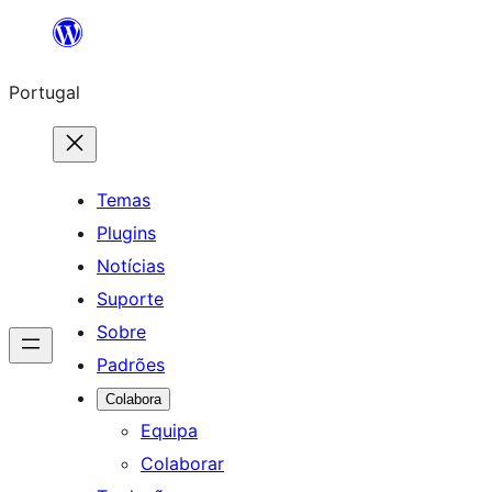
Saltar
para
Portugal
o
conteúdo
Temas
Plugins
Notícias
Suporte
Sobre
Padrões
Colabora
Equipa
Colaborar