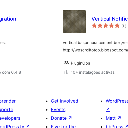
gration
Vertical Notifi
c
(1
)
es.
vertical bar,announcement box,vert
http://wpscrolltotop.blogspot.com/ 
PluginOps
o com 6.4.8
10+ instalações activas
prender
Get Involved
WordPres
uporte
Events
↗
evelopers
Donate
↗
Matt
↗
ordPress.tv
↗
Five for the
bbPress