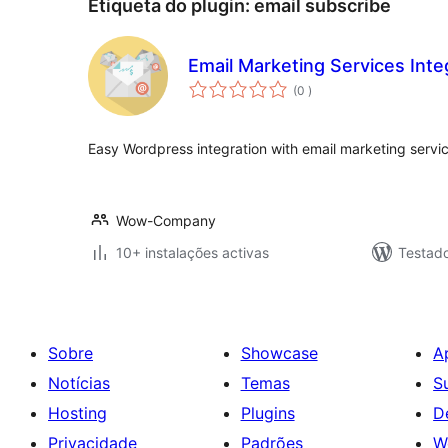
Etiqueta do plugin:
email subscribe
Email Marketing Services Inte
classificações
(0
)
Easy Wordpress integration with email marketing servic
Wow-Company
10+ instalações activas
Testad
Sobre
Showcase
A
Notícias
Temas
S
Hosting
Plugins
D
Privacidade
Padrões
W