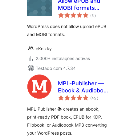
Allow ePUB and
MOBI formats
classificações
upload
(5
)
WordPress does not allow upload ePUB
and MOBI formats.
eKnizky
2.000+ instalações activas
Testado com 4.7.34
MPL-Publisher —
Ebook & Audiobook
classificações
Creator
(45
)
MPL-Publisher 📚 creates an ebook,
print-ready PDF book, EPUB for KDP,
Flipbook, or Audiobook MP3 converting
your WordPress posts.