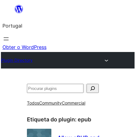
Saltar
para
Portugal
o
conteúdo
Obter o WordPress
Plugin Directory
Pesquisar
Todos
Community
Commercial
Etiqueta do plugin:
epub