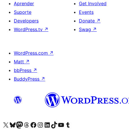
Aprender
Get Involved
Suporte
Events
Developers
Donate
↗
WordPress.tv
↗
Swag
↗
WordPress.com
↗
Matt
↗
bbPress
↗
BuddyPress
↗
Visite a nossa conta X (antigo Twitter)
Visit our Bluesky account
Visit our Mastodon account
Visit our Threads account
Visite a nossa página do Facebook
Visite a nossa conta no Instagram
Visite a nossa conta no LinkedIn
Visit our TikTok account
Visit our YouTube channel
Visit our Tumblr account