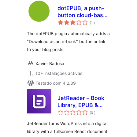
dotEPUB, a push-
button cloud-based
classificações
e-book maker
(1
)
The dotEPUB plugin automatically adds a
"Download as an e-book" button or link
to your blog posts.
Xavier Badosa
10+ instalações activas
Testado com 4.2.39
JetReader – Book
Library, EPUB &
classificações
PDF Reader (Lite)
(0
)
JetReader turns WordPress into a digital
library with a fullscreen React document