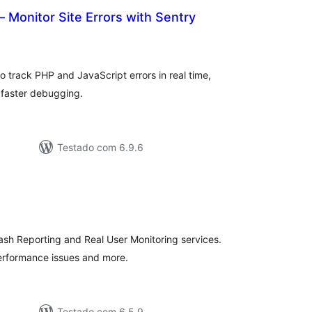
 – Monitor Site Errors with Sentry
lassificações
o track PHP and JavaScript errors in real time,
 faster debugging.
Testado com 6.9.6
lassificações
rash Reporting and Real User Monitoring services.
performance issues and more.
Testado com 6.5.9