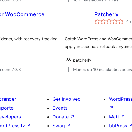
g for WooCommerce
Patcherly
c
(0
)
idents, with recovery tracking
Catch WordPress and WooCommerce 
apply in seconds, rollback anytime
patcherly
o com 7.0.3
Menos de 10 instalações activ
prender
Get Involved
WordPres
uporte
Events
↗
evelopers
Donate
↗
Matt
↗
ordPress.tv
↗
Swag
↗
bbPress