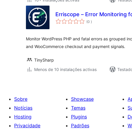
Erriscope – Error Monitorin
classificações
(0
)
Monitor WordPress PHP and fatal errors as grouped inc
and WooCommerce checkout and payment signals.
TinySharp
Menos de 10 instalações activas
Testad
Sobre
Showcase
A
Notícias
Temas
S
Hosting
Plugins
D
Privacidade
Padrões
W