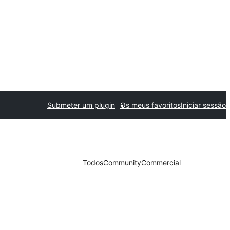
Submeter um plugin
Os meus favoritos
Iniciar sessão
Todos
Community
Commercial