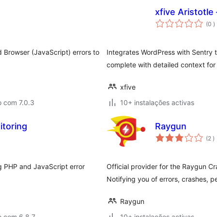
xfive Aristotle
c
(0
)
d Browser (JavaScript) errors to
Integrates WordPress with Sentry t
complete with detailed context for
xfive
o com 7.0.3
10+ instalações activas
itoring
Raygun
c
(2
)
g PHP and JavaScript error
Official provider for the Raygun C
Notifying you of errors, crashes, 
Raygun
o com 6.8.7
10+ instalações activas