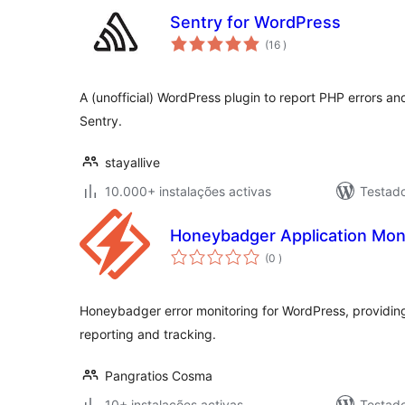
Sentry for WordPress
classificações
(16
)
A (unofficial) WordPress plugin to report PHP errors an
Sentry.
stayallive
10.000+ instalações activas
Testad
Honeybadger Application Mon
classificações
(0
)
Honeybadger error monitoring for WordPress, providin
reporting and tracking.
Pangratios Cosma
10+ instalações activas
Testad