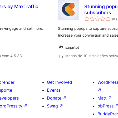
ars by MaxTraffic
Stunning popup
subscribers
c
(0
)
, re-engage and sell more.
Stunning popups to capture subscr
Increase your conversion and sales 
szijartot
o com 4.5.33
Menos de 10 instalações activ
prender
Get Involved
WordPres
uporte
Events
↗
evelopers
Donate
↗
Matt
↗
ordPress.tv
↗
Swag
↗
bbPress
BuddyPre