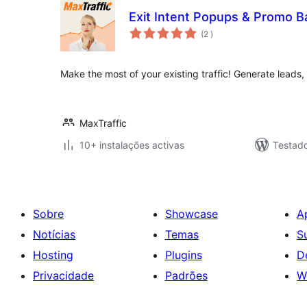
Exit Intent Popups & Promo B
classificações
(2
)
Make the most of your existing traffic! Generate leads
MaxTraffic
10+ instalações activas
Testad
Sobre
Showcase
A
Notícias
Temas
S
Hosting
Plugins
D
Privacidade
Padrões
W