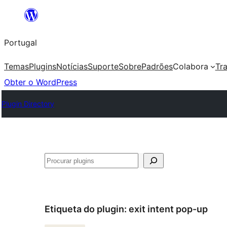
Saltar
para
Portugal
o
conteúdo
Temas
Plugins
Notícias
Suporte
Sobre
Padrões
Colabora
Tr
Obter o WordPress
Plugin Directory
Pesquisar
Etiqueta do plugin:
exit intent pop-up