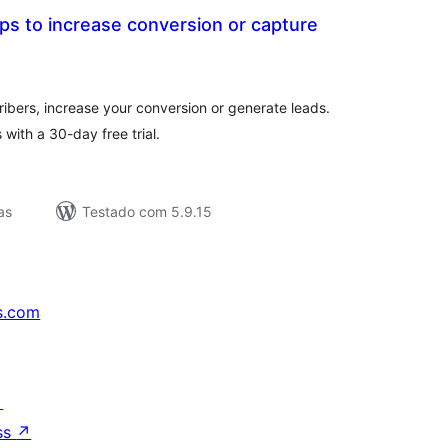
s to increase conversion or capture
lassificações
ibers, increase your conversion or generate leads.
with a 30-day free trial.
as
Testado com 5.9.15
s.com
↗
ss
↗