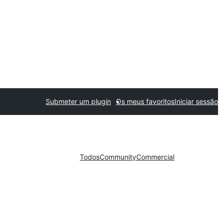
Submeter um plugin
Os meus favoritos
Iniciar sessão
Todos
Community
Commercial