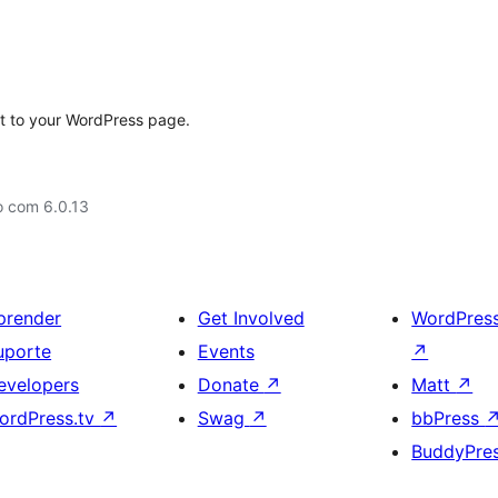
et to your WordPress page.
o com 6.0.13
prender
Get Involved
WordPres
uporte
Events
↗
evelopers
Donate
↗
Matt
↗
ordPress.tv
↗
Swag
↗
bbPress
BuddyPre