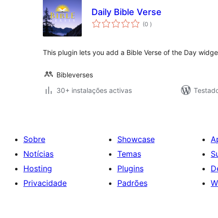
Daily Bible Verse
classificações
(0
)
This plugin lets you add a Bible Verse of the Day widg
Bibleverses
30+ instalações activas
Testad
Sobre
Showcase
A
Notícias
Temas
S
Hosting
Plugins
D
Privacidade
Padrões
W