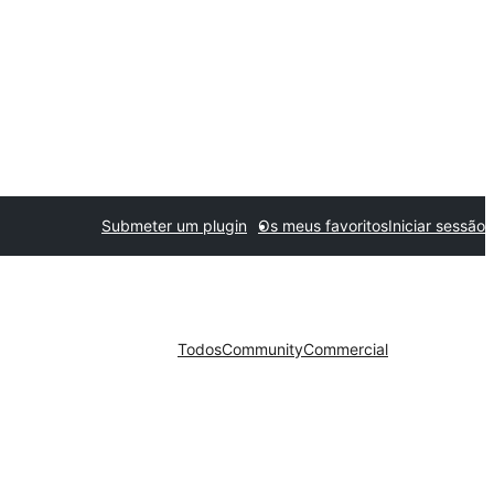
Submeter um plugin
Os meus favoritos
Iniciar sessão
Todos
Community
Commercial