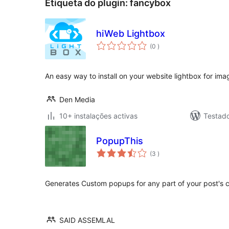
Etiqueta do plugin:
fancybox
hiWeb Lightbox
classificações
(0
)
An easy way to install on your website lightbox for imag
Den Media
10+ instalações activas
Testad
PopupThis
classificações
(3
)
Generates Custom popups for any part of your post's 
SAID ASSEMLAL