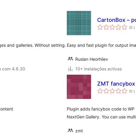
CartonBox – p
c
(0
)
es and galleries. Without setting.
Easy and fast plugin for output i
Ruslan Heorhiiev
o com 4.6.30
10+ instalações activas
ZMT fancybox
c
(0
)
content
Plugin adds fancybox code to WP h
NextGen Gallery. You can use multi
zmt