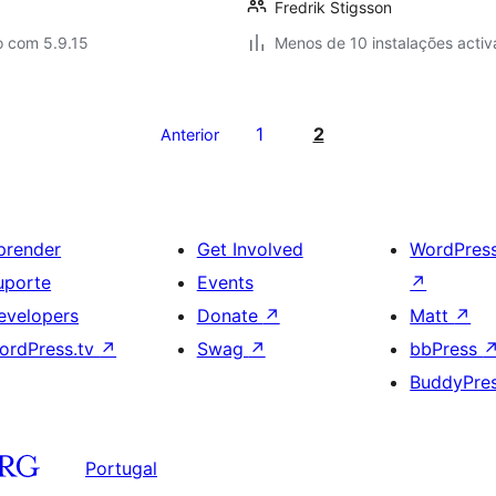
Fredrik Stigsson
o com 5.9.15
Menos de 10 instalações activ
1
2
Anterior
prender
Get Involved
WordPres
uporte
Events
↗
evelopers
Donate
↗
Matt
↗
ordPress.tv
↗
Swag
↗
bbPress
BuddyPre
Portugal