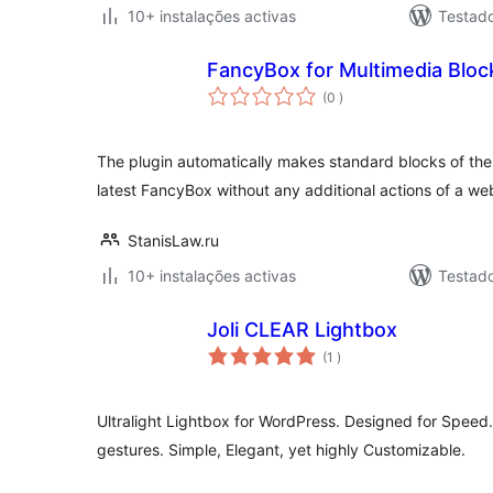
10+ instalações activas
Testad
FancyBox for Multimedia Bloc
classificações
(0
)
The plugin automatically makes standard blocks of the
latest FancyBox without any additional actions of a we
StanisLaw.ru
10+ instalações activas
Testad
Joli CLEAR Lightbox
classificações
(1
)
Ultralight Lightbox for WordPress. Designed for Speed
gestures. Simple, Elegant, yet highly Customizable.