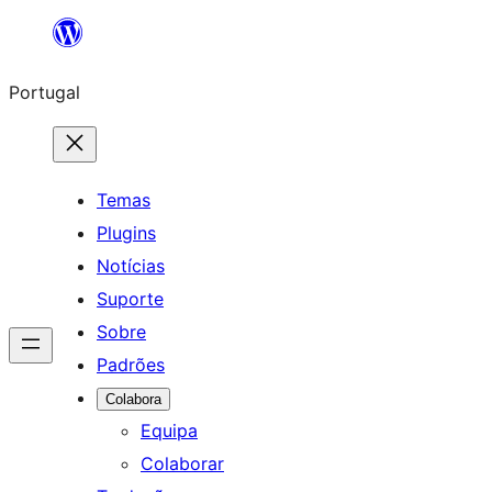
Saltar
para
Portugal
o
conteúdo
Temas
Plugins
Notícias
Suporte
Sobre
Padrões
Colabora
Equipa
Colaborar