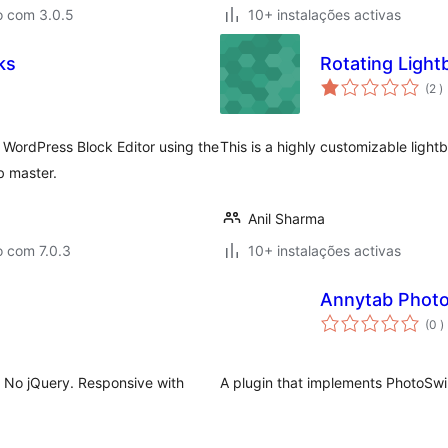
o com 3.0.5
10+ instalações activas
ks
Rotating Light
c
(2
)
 WordPress Block Editor using the
This is a highly customizable lightb
b master.
Anil Sharma
o com 7.0.3
10+ instalações activas
Annytab Phot
c
(0
)
. No jQuery. Responsive with
A plugin that implements PhotoSwip