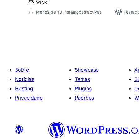
WPJoli
Menos de 10 instalações activas
Testad
Paginação
dos
conteúdos
Sobre
Showcase
A
Notícias
Temas
S
Hosting
Plugins
D
Privacidade
Padrões
W