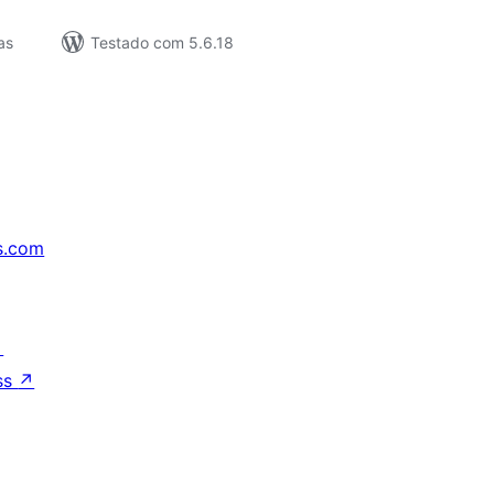
as
Testado com 5.6.18
s.com
↗
ss
↗