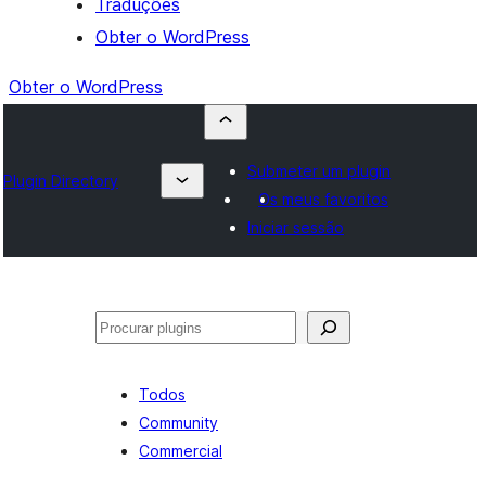
Traduções
Obter o WordPress
Obter o WordPress
Submeter um plugin
Plugin Directory
Os meus favoritos
Iniciar sessão
Pesquisar
Todos
Community
Commercial