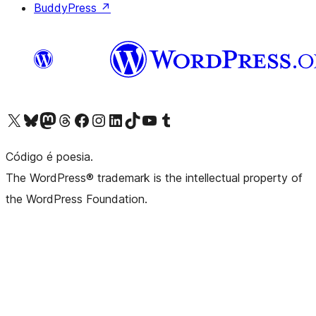
BuddyPress
↗
Visite a nossa conta X (antigo Twitter)
Visit our Bluesky account
Visit our Mastodon account
Visit our Threads account
Visite a nossa página do Facebook
Visite a nossa conta no Instagram
Visite a nossa conta no LinkedIn
Visit our TikTok account
Visit our YouTube channel
Visit our Tumblr account
Código é poesia.
The WordPress® trademark is the intellectual property of
the WordPress Foundation.