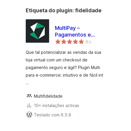
Etiqueta do plugin:
fidelidade
MultiPay –
Pagamentos e
classificações
Fidelidade para
(1
)
WooCommerce
Que tal potencializar as vendas da sua
loja virtual com um checkout de
pagamento seguro e ágil? Plugin Multi
para e-commerce: intuitivo e de fácil int
…
Multifidelidade
10+ instalações activas
Testado com 6.5.9