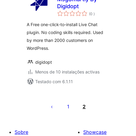
Digidopt
classificações
(0
)
A Free one-click-to-install Live Chat
plugin. No coding skills required. Used
by more than 2000 customers on
WordPress.
digidopt
Menos de 10 instalações activas
Testado com 6.1.11
Paginação
dos
1
2
conteúdos
Sobre
Showcase