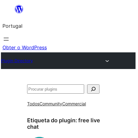
Saltar
para
Portugal
o
conteúdo
Obter o WordPress
Plugin Directory
Pesquisar
Todos
Community
Commercial
Etiqueta do plugin:
free live
chat