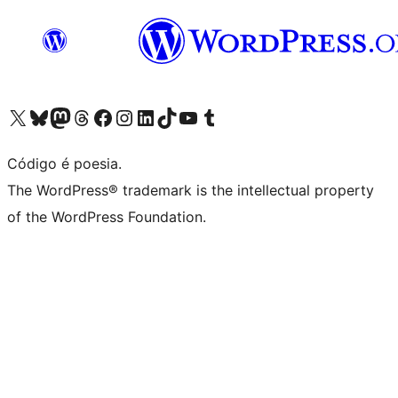
Visite a nossa conta X (antigo Twitter)
Visit our Bluesky account
Visit our Mastodon account
Visit our Threads account
Visite a nossa página do Facebook
Visite a nossa conta no Instagram
Visite a nossa conta no LinkedIn
Visit our TikTok account
Visit our YouTube channel
Visit our Tumblr account
Código é poesia.
The WordPress® trademark is the intellectual property
of the WordPress Foundation.