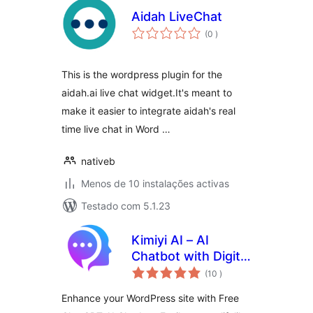
Aidah LiveChat
classificações
(0
)
This is the wordpress plugin for the
aidah.ai live chat widget.It's meant to
make it easier to integrate aidah's real
time live chat in Word …
nativeb
Menos de 10 instalações activas
Testado com 5.1.23
Kimiyi AI – AI
Chatbot with Digital
classificações
Human, ChatGPT
(10
)
Enhance your WordPress site with Free