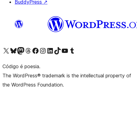
BuddyPress
↗
Visite a nossa conta X (antigo Twitter)
Visit our Bluesky account
Visit our Mastodon account
Visit our Threads account
Visite a nossa página do Facebook
Visite a nossa conta no Instagram
Visite a nossa conta no LinkedIn
Visit our TikTok account
Visit our YouTube channel
Visit our Tumblr account
Código é poesia.
The WordPress® trademark is the intellectual property of
the WordPress Foundation.