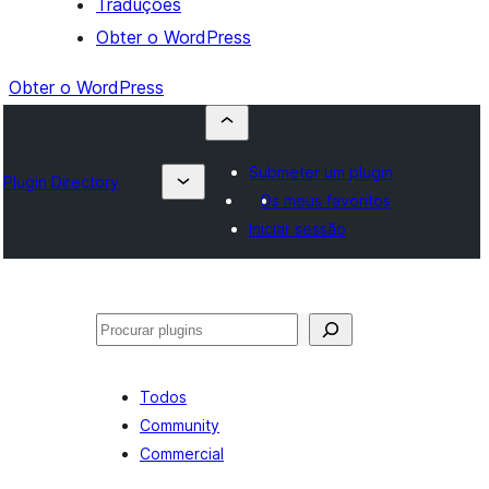
Traduções
Obter o WordPress
Obter o WordPress
Submeter um plugin
Plugin Directory
Os meus favoritos
Iniciar sessão
Pesquisar
Todos
Community
Commercial