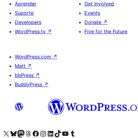
Aprender
Get Involved
Suporte
Events
Developers
Donate
↗
WordPress.tv
↗
Five for the Future
WordPress.com
↗
Matt
↗
bbPress
↗
BuddyPress
↗
Visite a nossa conta X (antigo Twitter)
Visit our Bluesky account
Visit our Mastodon account
Visit our Threads account
Visite a nossa página do Facebook
Visite a nossa conta no Instagram
Visite a nossa conta no LinkedIn
Visit our TikTok account
Visit our YouTube channel
Visit our Tumblr account