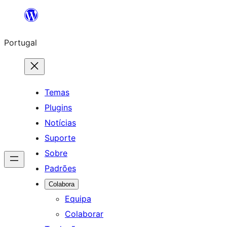
Saltar
para
Portugal
o
conteúdo
Temas
Plugins
Notícias
Suporte
Sobre
Padrões
Colabora
Equipa
Colaborar