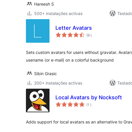
Hareesh S
500+ instalações activas
Testado
Letter Avatars
classificações
(9
)
Sets custom avatars for users without gravatar. Avatars 
usename (or e-mail) on a colorful background
Sibin Grasic
200+ instalações activas
Testad
Local Avatars by Nocksoft
classificações
(1
)
Adds support for local avatars as an alternative to Grav