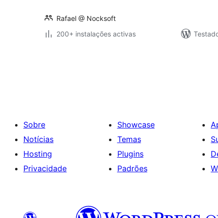
Rafael @ Nocksoft
200+ instalações activas
Testad
Paginação
dos
conteúdos
Sobre
Showcase
A
Notícias
Temas
S
Hosting
Plugins
D
Privacidade
Padrões
W