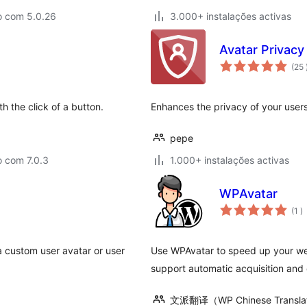
o com 5.0.26
3.000+ instalações activas
Avatar Privacy
(25
h the click of a button.
Enhances the privacy of your users 
pepe
o com 7.0.3
1.000+ instalações activas
WPAvatar
c
(1
)
 custom user avatar or user
Use WPAvatar to speed up your web
support automatic acquisition and 
文派翻译（WP Chinese Transla