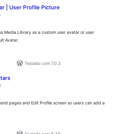
r | User Profile Picture
classificações
)
 Media Library as a custom user avatar or user
lt Avatar.
Testado com 7.0.3
tars
classificações
)
tend pages and Edit Profile screen so users can add a
Testado com 6.7.6