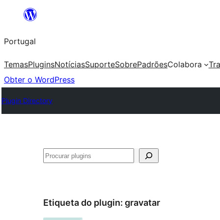
Saltar
para
Portugal
o
conteúdo
Temas
Plugins
Notícias
Suporte
Sobre
Padrões
Colabora
Tr
Obter o WordPress
Plugin Directory
Pesquisar
Etiqueta do plugin:
gravatar