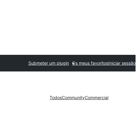
Submeter um plugin
Os meus favoritos
Iniciar sessão
Todos
Community
Commercial