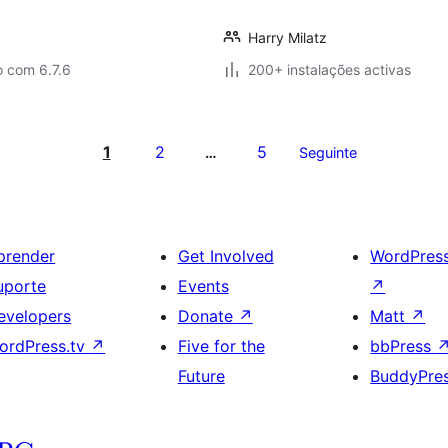
Harry Milatz
o com 6.7.6
200+ instalações activas
1
2
5
…
Seguinte
prender
Get Involved
WordPres
uporte
Events
↗
evelopers
Donate
↗
Matt
↗
ordPress.tv
↗
Five for the
bbPress
Future
BuddyPre