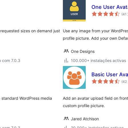
One User Avata
(41
s requested sizes on demand just
Use any image from your WordPress
profile picture. Add your own Defau
One Designs
o com 7.0.3
100.000+ instalações activas
Basic User Ava
(42
the standard WordPress media
Add an avatar upload field on fron
custom profile picture.
Jared Atchison
o com 7.0.3
20.000+ instalações activas