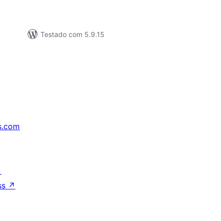
Testado com 5.9.15
s.com
↗
ss
↗