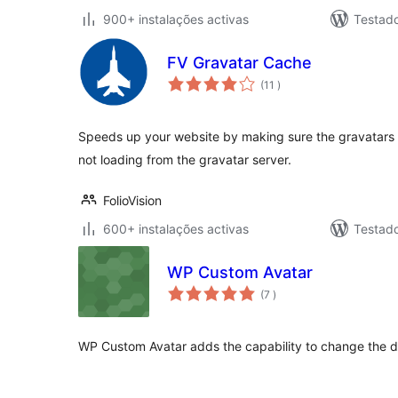
900+ instalações activas
Testad
FV Gravatar Cache
classificações
(11
)
Speeds up your website by making sure the gravatars 
not loading from the gravatar server.
FolioVision
600+ instalações activas
Testad
WP Custom Avatar
classificações
(7
)
WP Custom Avatar adds the capability to change the de