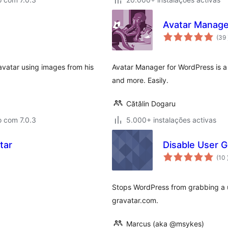
Avatar Manage
(39
avatar using images from his
Avatar Manager for WordPress is a 
and more. Easily.
Cătălin Dogaru
o com 7.0.3
5.000+ instalações activas
tar
Disable User G
(10
Stops WordPress from grabbing a us
gravatar.com.
Marcus (aka @msykes)