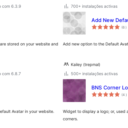
o com 6.3.9
700+ instalações activas
Add New Defau
c
(6
)
are stored on your website and
Add new option to the Default Avata
Kailey (trepmal)
o com 6.8.7
500+ instalações activas
BNS Corner L
c
(4
)
fault Avatar in your website.
Widget to display a logo; or, used 
corners.