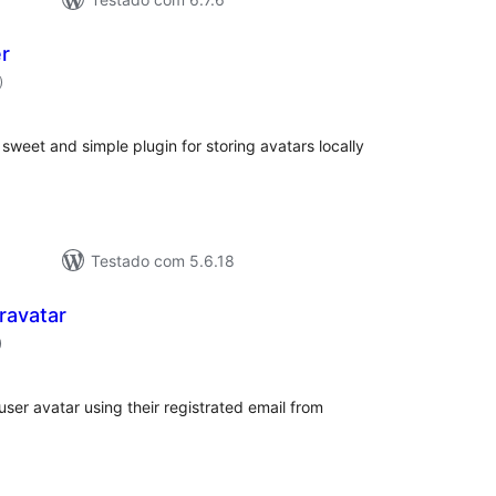
r
classificações
)
sweet and simple plugin for storing avatars locally
Testado com 5.6.18
ravatar
classificações
)
er avatar using their registrated email from