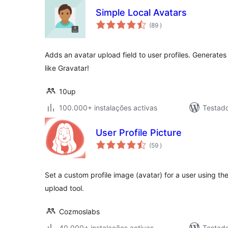
Simple Local Avatars
classificações
(89
)
Adds an avatar upload field to user profiles. Generate
like Gravatar!
10up
100.000+ instalações activas
Testad
User Profile Picture
classificações
(59
)
Set a custom profile image (avatar) for a user using 
upload tool.
Cozmoslabs
40.000+ instalações activas
Testad