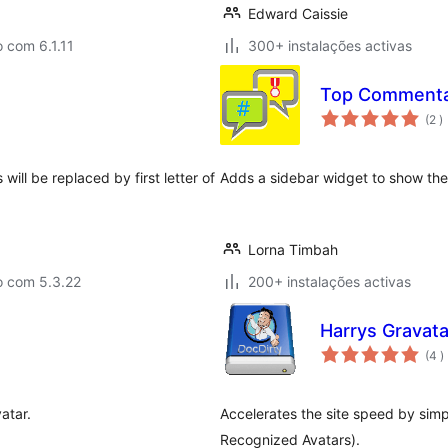
Edward Caissie
 com 6.1.11
300+ instalações activas
Top Commenta
c
(2
)
will be replaced by first letter of
Adds a sidebar widget to show the
Lorna Timbah
o com 5.3.22
200+ instalações activas
Harrys Gravat
c
(4
)
atar.
Accelerates the site speed by simp
Recognized Avatars).