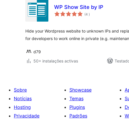
WP Show Site by IP
classificações
(4
)
Hide your Wordpress website to unknown IPs and repla
for developers to work online in private (e.g. maintena
d79
50+ instalações activas
Testado
Sobre
Showcase
A
Notícias
Temas
S
Hosting
Plugins
D
Privacidade
Padrões
W