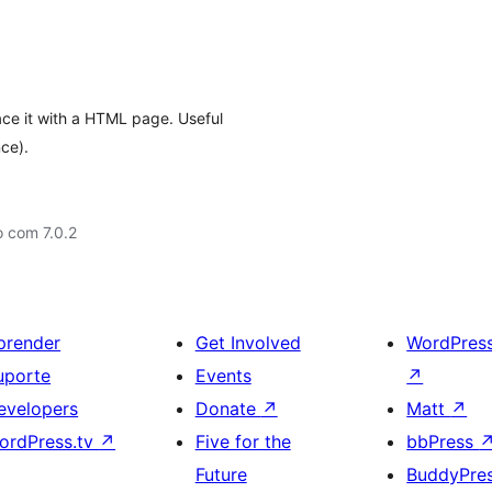
ce it with a HTML page. Useful
nce).
 com 7.0.2
prender
Get Involved
WordPres
uporte
Events
↗
evelopers
Donate
↗
Matt
↗
ordPress.tv
↗
Five for the
bbPress
Future
BuddyPre