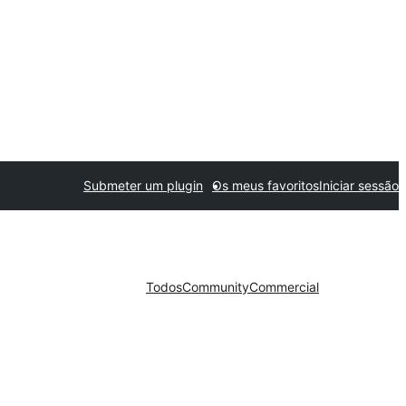
Submeter um plugin
Os meus favoritos
Iniciar sessão
Todos
Community
Commercial