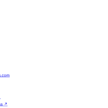
s.com
↗
ss
↗