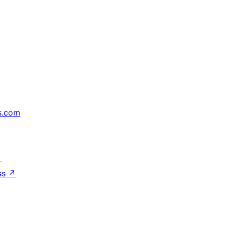
s.com
↗
ss
↗