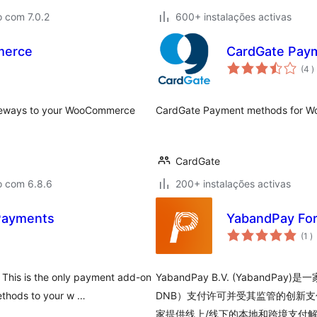
 com 7.0.2
600+ instalações activas
merce
CardGate Pay
c
(4
)
gateways to your WooCommerce
CardGate Payment methods for 
CardGate
o com 6.8.6
200+ instalações activas
 Payments
YabandPay F
c
(1
)
This is the only payment add-on
YabandPay B.V. (YabandPay
ethods to your w …
DNB）支付许可并受其监管的创新支
家提供线上/线下的本地和跨境支付