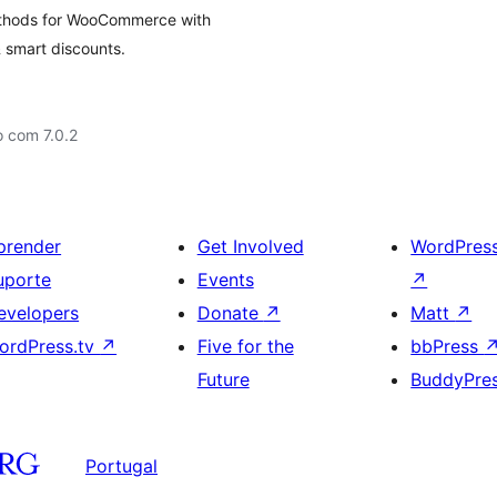
ethods for WooCommerce with
 smart discounts.
 com 7.0.2
prender
Get Involved
WordPres
uporte
Events
↗
evelopers
Donate
↗
Matt
↗
ordPress.tv
↗
Five for the
bbPress
Future
BuddyPre
Portugal