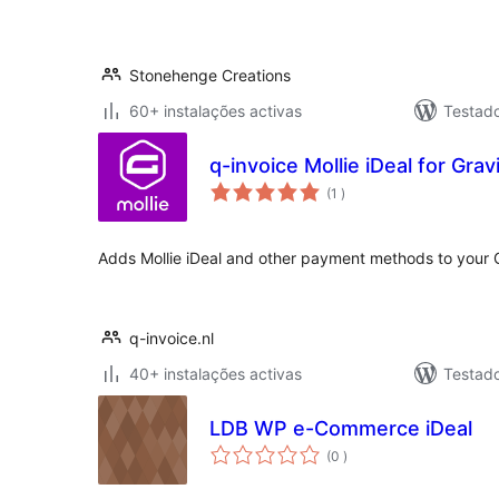
Stonehenge Creations
60+ instalações activas
Testad
q-invoice Mollie iDeal for Gra
classificações
(1
)
Adds Mollie iDeal and other payment methods to your 
q-invoice.nl
40+ instalações activas
Testad
LDB WP e-Commerce iDeal
classificações
(0
)