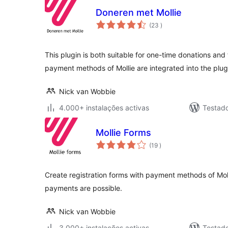
Doneren met Mollie
classificações
(23
)
This plugin is both suitable for one-time donations and 
payment methods of Mollie are integrated into the plug
Nick van Wobbie
4.000+ instalações activas
Testado
Mollie Forms
classificações
(19
)
Create registration forms with payment methods of Mol
payments are possible.
Nick van Wobbie
3.000+ instalações activas
Testad