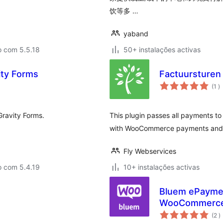
饮等多 …
yaband
o com 5.5.18
50+ instalações activas
vity Forms
Factuursturen 
c
(1
)
Gravity Forms.
This plugin passes all payments to
with WooCommerce payments and
Fly Webservices
o com 5.4.19
10+ instalações activas
Bluem ePaymen
WooCommerc
c
(2
)