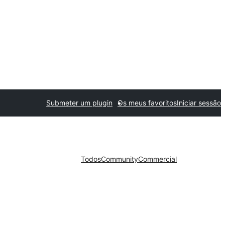
Submeter um plugin
Os meus favoritos
Iniciar sessão
Todos
Community
Commercial