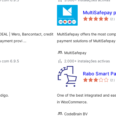
MultiSafepay 
c
(2
)
EAL | Wero, Bancontact, credit
MultiSafepay offers the most compr
 payment provi …
payment solutions of MultiSafepay
MultiSafepay
o com 6.9.5
2.000+ instalações activas
Rabo Smart P
c
(2
)
ndigo.
One of the best integrated and ea
in WooCommerce.
CodeBrain BV