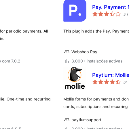
Pay. Payment
c
(3
)
for periodic payments. All
This plugin adds the Pay. Paymen
in.
Webshop Pay
 com 7.0.2
3.000+ instalações activas
Paytium: Moll
(64
lie. One-time and recurring
Mollie forms for payments and don
cards, subscriptions and recurrin
paytiumsupport
o com 6.9.5
3.000+ instalações activas