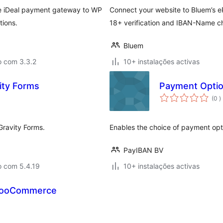
he iDeal payment gateway to WP
Connect your website to Bluem’s e
tions.
18+ verification and IBAN-Name c
Bluem
o com 3.3.2
10+ instalações activas
vity Forms
Payment Optio
c
(0
)
ravity Forms.
Enables the choice of payment opt
PayIBAN BV
o com 5.4.19
10+ instalações activas
 WooCommerce