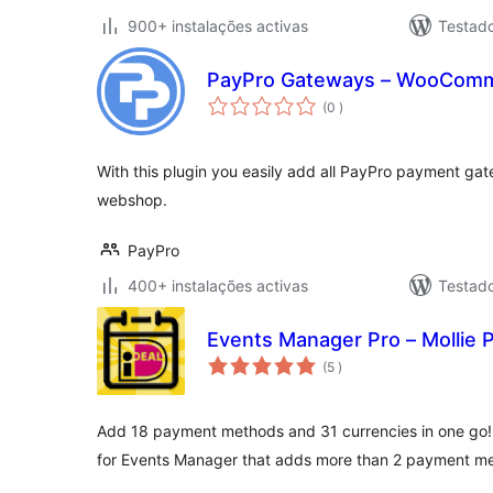
900+ instalações activas
Testado
PayPro Gateways – WooCom
classificações
(0
)
With this plugin you easily add all PayPro payment 
webshop.
PayPro
400+ instalações activas
Testad
Events Manager Pro – Mollie
classificações
(5
)
Add 18 payment methods and 31 currencies in one go! 
for Events Manager that adds more than 2 payment m