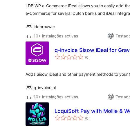
LDB WP e-Commerce iDeal allows you to easily add t
e-Commerce for several Dutch banks and iDeal integra
ldebrouwer
10+ instalações activas
Testad
q-invoice Sisow iDeal for Gra
classificações
(0
)
Adds Sisow iDeal and other payment methods to your G
q-invoice.nl
10+ instalações activas
Testad
LoquiSoft Pay with Mollie &
classificações
(0
)