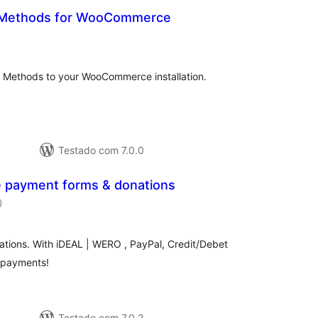
 Methods for WooCommerce
lassificações
t Methods to your WooCommerce installation.
Testado com 7.0.0
ie payment forms & donations
classificações
)
ations. With iDEAL | WERO , PayPal, Credit/Debet
g payments!
Testado com 7.0.2