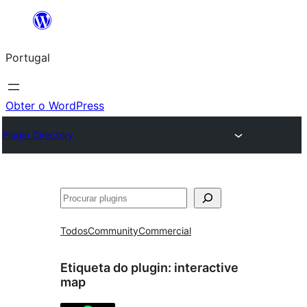
Saltar
para
Portugal
o
conteúdo
Obter o WordPress
Plugin Directory
Pesquisar
Todos
Community
Commercial
Etiqueta do plugin:
interactive
map