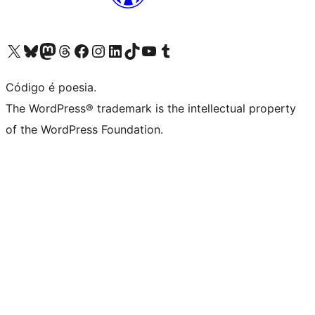
Visite a nossa conta X (antigo Twitter)
Visit our Bluesky account
Visit our Mastodon account
Visit our Threads account
Visite a nossa página do Facebook
Visite a nossa conta no Instagram
Visite a nossa conta no LinkedIn
Visit our TikTok account
Visit our YouTube channel
Visit our Tumblr account
Código é poesia.
The WordPress® trademark is the intellectual property
of the WordPress Foundation.