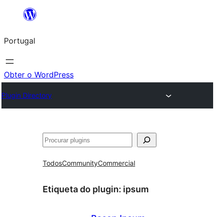
Saltar
para
Portugal
o
conteúdo
Obter o WordPress
Plugin Directory
Pesquisar
Todos
Community
Commercial
Etiqueta do plugin:
ipsum