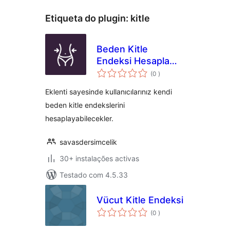
Etiqueta do plugin:
kitle
Beden Kitle
Endeksi Hesaplama
classificações
Aracı Eklentisi
(0
)
Eklenti sayesinde kullanıcılarınız kendi
beden kitle endekslerini
hesaplayabilecekler.
savasdersimcelik
30+ instalações activas
Testado com 4.5.33
Vücut Kitle Endeksi
classificações
(0
)