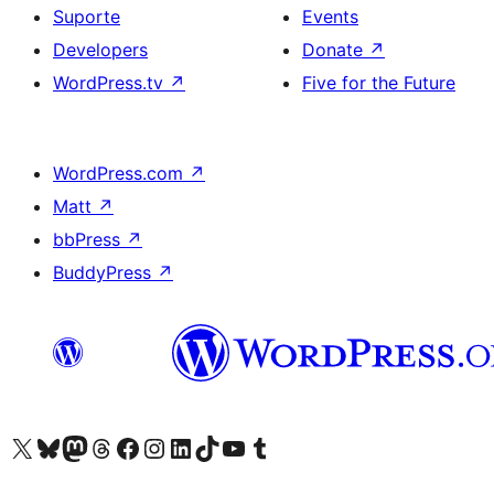
Suporte
Events
Developers
Donate
↗
WordPress.tv
↗
Five for the Future
WordPress.com
↗
Matt
↗
bbPress
↗
BuddyPress
↗
Visite a nossa conta X (antigo Twitter)
Visit our Bluesky account
Visit our Mastodon account
Visit our Threads account
Visite a nossa página do Facebook
Visite a nossa conta no Instagram
Visite a nossa conta no LinkedIn
Visit our TikTok account
Visit our YouTube channel
Visit our Tumblr account