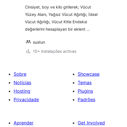
Cinsiyet, boy ve kilo girilerek; Vücut
Yüzey Alanı, Yağsız Vücut Ağırlığı, İdeal
Vücut Ağırlığı, Vücut Kitle Endeksi
değerlerini hesaplayan bir eklent …
sustun
10+ instalações activas
Sobre
Showcase
Notícias
Temas
Hosting
Plugins
Privacidade
Padrões
Aprender
Get Involved