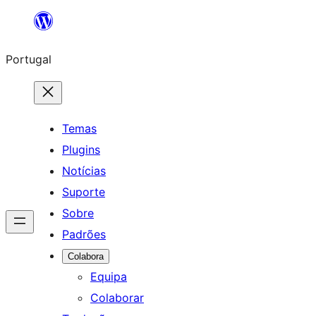
Saltar
para
Portugal
o
conteúdo
Temas
Plugins
Notícias
Suporte
Sobre
Padrões
Colabora
Equipa
Colaborar