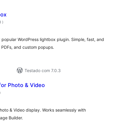
box
classificações
3
)
popular WordPress lightbox plugin. Simple, fast, and
, PDFs, and custom popups.
Testado com 7.0.3
for Photo & Video
classificações
)
hoto & Video display. Works seamlessly with
age Builder.