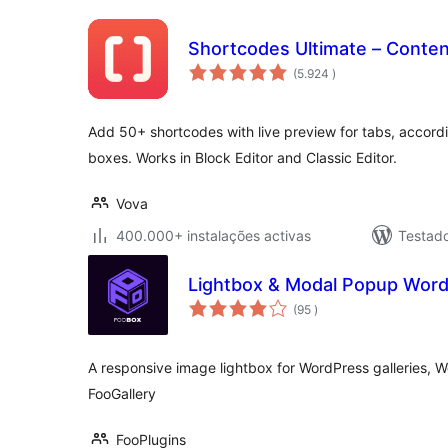
Shortcodes Ultimate – Conte
classificações
(5.924
)
Add 50+ shortcodes with live preview for tabs, accordi
boxes. Works in Block Editor and Classic Editor.
Vova
400.000+ instalações activas
Testad
Lightbox & Modal Popup Word
classificações
(95
)
A responsive image lightbox for WordPress galleries, 
FooGallery
FooPlugins