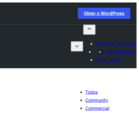
Obter o WordPress
Submeter um plugin
Os meus favoritos
Iniciar sessão
Todos
Community
Commercial