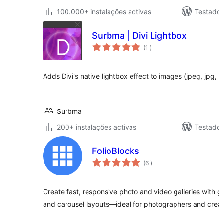
100.000+ instalações activas
Testad
Surbma | Divi Lightbox
classificações
(1
)
Adds Divi's native lightbox effect to images (jpeg, jpg,
Surbma
200+ instalações activas
Testad
FolioBlocks
classificações
(6
)
Create fast, responsive photo and video galleries with g
and carousel layouts—ideal for photographers and crea