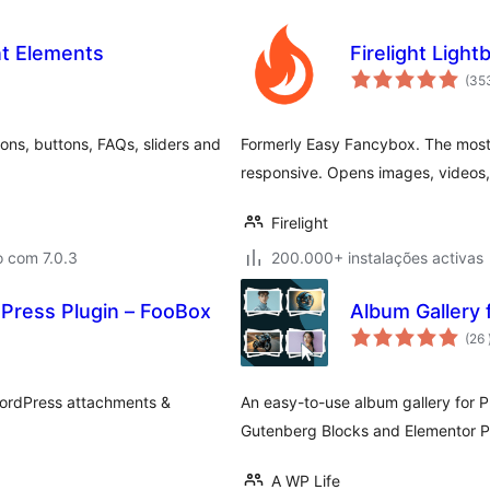
nt Elements
Firelight Light
(35
ons, buttons, FAQs, sliders and
Formerly Easy Fancybox. The most 
responsive. Opens images, videos
Firelight
o com 7.0.3
200.000+ instalações activas
Press Plugin – FooBox
Album Gallery 
(26
WordPress attachments &
An easy-to-use album gallery for P
Gutenberg Blocks and Elementor P
A WP Life