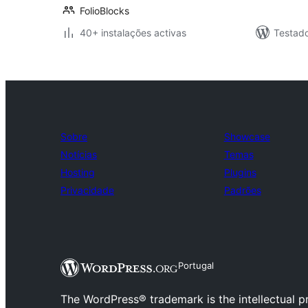
FolioBlocks
40+ instalações activas
Testado
Sobre
Showcase
Notícias
Temas
Hosting
Plugins
Privacidade
Padrões
Portugal
The WordPress® trademark is the intellectual 