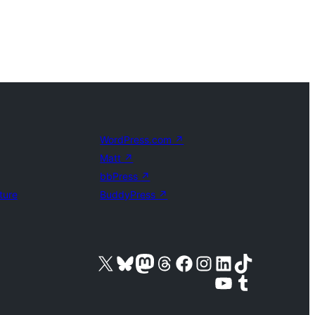
WordPress.com
↗
Matt
↗
bbPress
↗
ture
BuddyPress
↗
Visite a nossa conta X (antigo Twitter)
Visit our Bluesky account
Visit our Mastodon account
Visit our Threads account
Visite a nossa página do Facebook
Visite a nossa conta no Instagram
Visite a nossa conta no LinkedIn
Visit our TikTok account
Visit our YouTube channel
Visit our Tumblr account