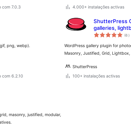
o com 7.0.3
4.000+ instalações activas
ShutterPress G
galleries, light
c
(6
)
 gif, png, webp).
WordPress gallery plugin for photo
Masonry, Justified, Grid, Lightbox, 
ShutterPress
o com 6.2.10
100+ instalações activas
rid, masonry, justified, modular,
tives.