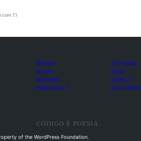
 com 7.1
Aprender
Get Involved
Suporte
Events
Developers
Donate
↗
WordPress.tv
↗
Five for the Fu
CÓDIGO É POESIA.
property of the WordPress Foundation.