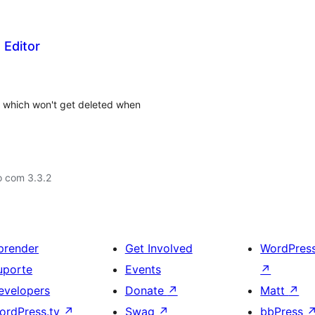
 Editor
h which won't get deleted when
o com 3.3.2
prender
Get Involved
WordPres
uporte
Events
↗
evelopers
Donate
↗
Matt
↗
ordPress.tv
↗
Swag
↗
bbPress