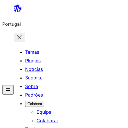
Saltar
para
Portugal
o
conteúdo
Temas
Plugins
Notícias
Suporte
Sobre
Padrões
Colabora
Equipa
Colaborar