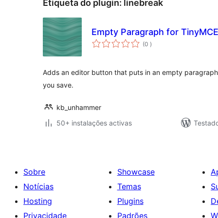
Etiqueta do plugin:
linebreak
Empty Paragraph for TinyMCE
classificações
(0
)
Adds an editor button that puts in an empty paragrap
you save.
kb_unhammer
50+ instalações activas
Testad
Sobre
Showcase
A
Notícias
Temas
S
Hosting
Plugins
D
Privacidade
Padrões
W