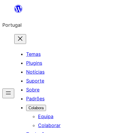
Saltar
para
Portugal
o
conteúdo
Temas
Plugins
Notícias
Suporte
Sobre
Padrões
Colabora
Equipa
Colaborar