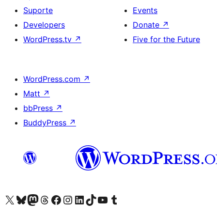
Suporte
Events
Developers
Donate
↗
WordPress.tv
↗
Five for the Future
WordPress.com
↗
Matt
↗
bbPress
↗
BuddyPress
↗
Visite a nossa conta X (antigo Twitter)
Visit our Bluesky account
Visit our Mastodon account
Visit our Threads account
Visite a nossa página do Facebook
Visite a nossa conta no Instagram
Visite a nossa conta no LinkedIn
Visit our TikTok account
Visit our YouTube channel
Visit our Tumblr account